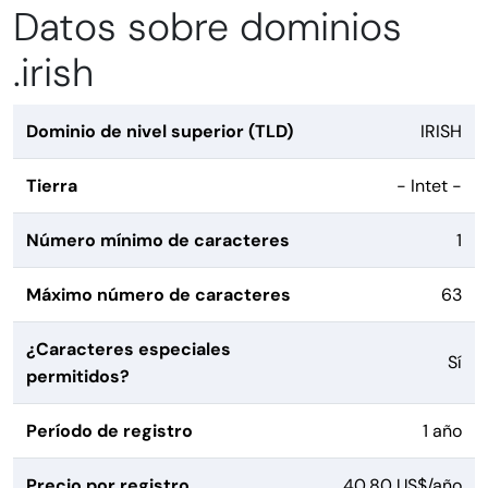
Datos sobre dominios
.irish
Dominio de nivel superior (TLD)
IRISH
Tierra
- Intet -
Número mínimo de caracteres
1
Máximo número de caracteres
63
¿Caracteres especiales
Sí
permitidos?
Período de registro
1 año
Precio por registro
40,80 US$/año