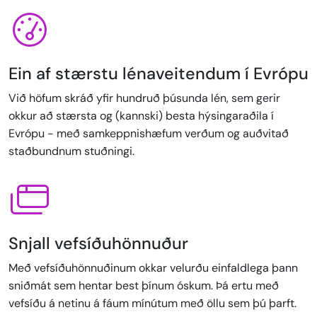
Ein af stærstu lénaveitendum í Evrópu
Við höfum skráð yfir hundruð þúsunda lén, sem gerir
okkur að stærsta og (kannski) besta hýsingaraðila í
Evrópu - með samkeppnishæfum verðum og auðvitað
staðbundnum stuðningi.
Snjall vefsíðuhönnuður
Með vefsíðuhönnuðinum okkar velurðu einfaldlega þann
sniðmát sem hentar best þínum óskum. Þá ertu með
vefsíðu á netinu á fáum mínútum með öllu sem þú þarft.