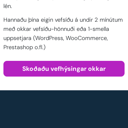
lén.
Hannaðu þína eigin vefsíðu á undir 2 mínútum
með okkar vefsíðu-hönnuði eða 1-smella
uppsetjara (WordPress, WooCommerce,
Prestashop o.fl.)
Skoðaðu vefhýsingar okkar