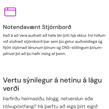
Notendavænt Stjórnborð
Það á að vera auðvelt að hafa lén þitt hjá okkur. Því höfum
við stofnað stjórnborð þar sem þú getur auðveldlega og
fljótt stjórnað lénunum þínum og DNS-stillingum þínum-
jafnvel þó að þú hafir mörg af þeim.
Vertu sýnilegur á netinu á lágu
verði
Þarfirðu heimasíðu, blogg, netverslun eða
tölvupóstfang? Þá þarftu að eiga þitt eigið