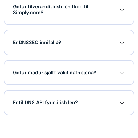
Getur tilverandi .irish lén flutt til
Simply.com?
Er DNSSEC innifalið?
Getur maður sjálft valið nafnþjóna?
Er til DNS API fyrir .irish lén?