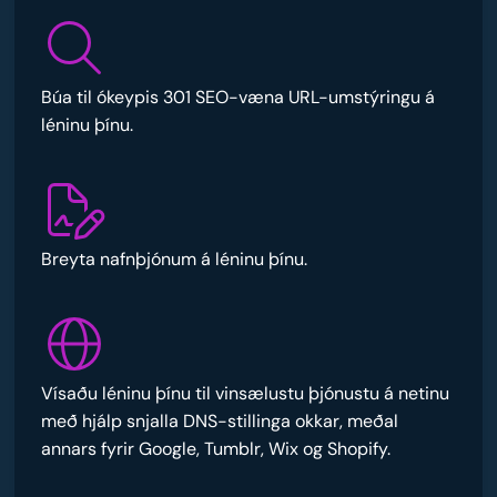
Búa til ókeypis 301 SEO-væna URL-umstýringu á
léninu þínu.
Breyta nafnþjónum á léninu þínu.
Vísaðu léninu þínu til vinsælustu þjónustu á netinu
með hjálp snjalla DNS-stillinga okkar, meðal
annars fyrir Google, Tumblr, Wix og Shopify.