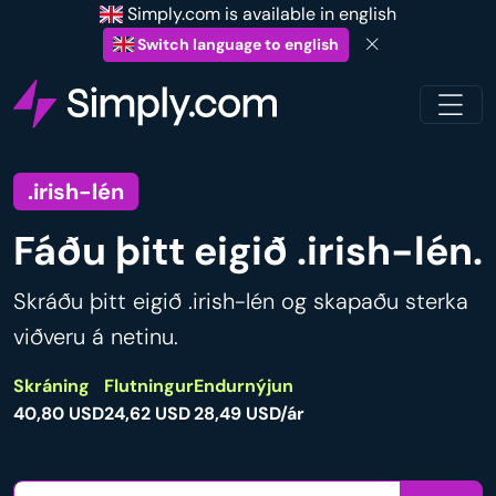
Simply.com is available in english
Switch language to english
.irish-lén
Fáðu þitt eigið .irish-lén.
Skráðu þitt eigið .irish-lén og skapaðu sterka
viðveru á netinu.
Skráning
Flutningur
Endurnýjun
40,80 USD
24,62 USD
28,49 USD/ár