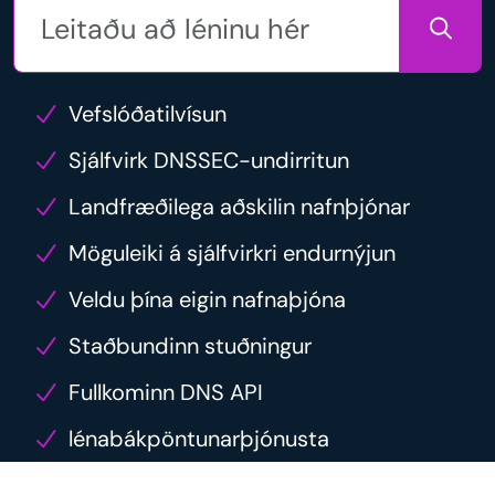
Vefslóðatilvísun
Sjálfvirk DNSSEC-undirritun
Landfræðilega aðskilin nafnþjónar
Möguleiki á sjálfvirkri endurnýjun
Veldu þína eigin nafnaþjóna
Staðbundinn stuðningur
Fullkominn DNS API
lénabákpöntunarþjónusta