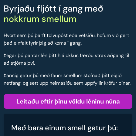
Byrjaðu fljótt í gang með
nokkrum smellum
Hvort sem þú þarft tölvupóst eða vefsíðu, höfum við gert
það einfalt fyrir þig að koma í gang.
Þegar þú pantar lén þitt hjá okkur, færðu strax aðgang til
að stjórna því.
Þannig getur þú með fáum smellum stofnað þitt eigið
netfang, og sett upp heimasíðu sem uppfyllir kröfur þínar.
Leitaðu eftir þínu völdu léninu núna
Með bara einum smell getur þú: