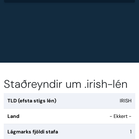
Staðreyndir um .irish-lén
TLD (efsta stigs lén)
IRISH
Land
- Ekkert -
Lágmarks fjöldi stafa
1