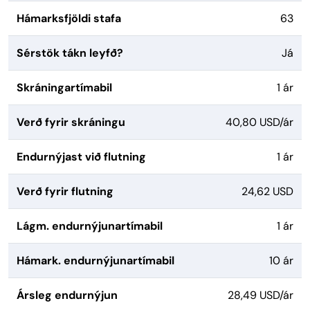
Hámarksfjöldi stafa
63
Sérstök tákn leyfð?
Já
Skráningartímabil
1 ár
Verð fyrir skráningu
40,80 USD/ár
Endurnýjast við flutning
1 ár
Verð fyrir flutning
24,62 USD
Lágm. endurnýjunartímabil
1 ár
Hámark. endurnýjunartímabil
10 ár
Ársleg endurnýjun
28,49 USD/ár