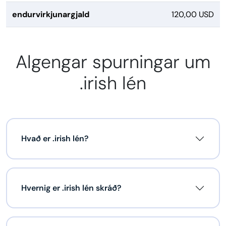
endurvirkjunargjald
120,00 USD
Algengar spurningar um
.irish lén
Hvað er .irish lén?
Hvernig er .irish lén skráð?