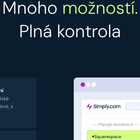
Mnoho
možností.
Plná kontrola
ní
lské
éně, s
Hleda
-- Připojit doménu k --
Squarespace