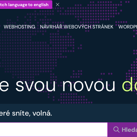
tch language to english
WEBHOSTING
NÁVRHÁŘ WEBOVÝCH STRÁNEK
WORDP
jte svou novou
d
eré sníte, volná.
Hled