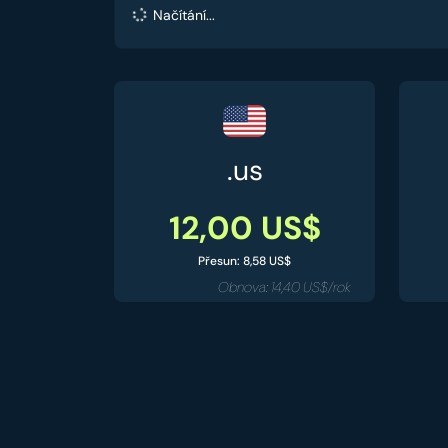
Načítání...
.us
12,00 US$
Přesun: 8,58 US$
Obnova: 14,40 US$/rok