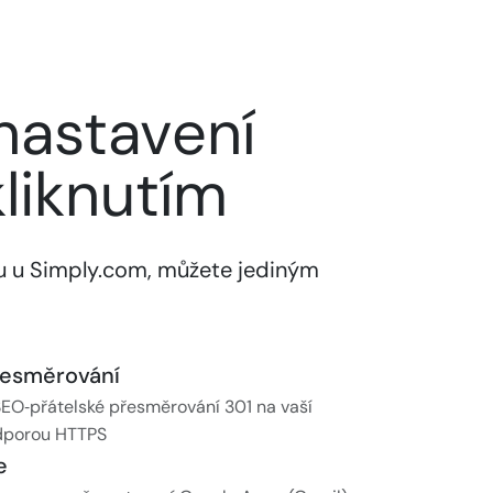
nastavení
liknutím
 u Simply.com, můžete jediným
řesměrování
SEO‑přátelské přesměrování 301 na vaší
dporou HTTPS
e