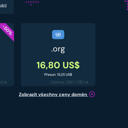
vání
-50%
.org
16,80 US$
Přesun: 15,25 US$
/rok
Obnova: 21,60 US$/rok
Zobrazit všechny ceny domén