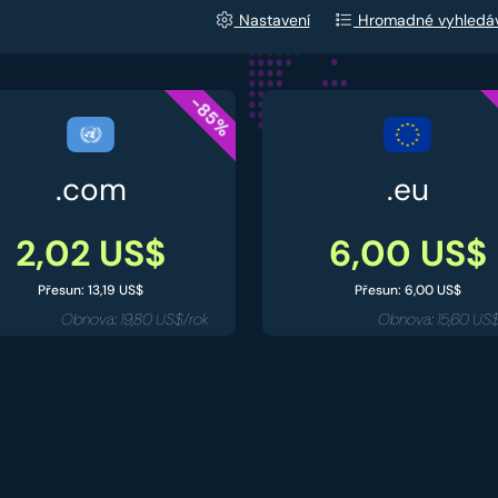
Nastavení
Hromadné vyhledá
-85%
.com
.eu
2,02 US$
6,00 US$
Přesun: 13,19 US$
Přesun: 6,00 US$
Obnova: 19,80 US$/rok
Obnova: 15,60 US$