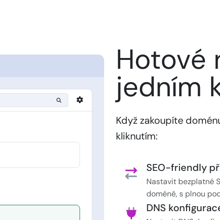
Hotové 
jedním k
Když zakoupíte doménu
kliknutím:
SEO-friendly p
Nastavit bezplatné 
doméně, s plnou po
DNS konfigurac