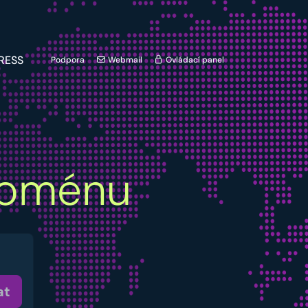
RESS
Podpora
Webmail
Ovládací panel
oménu
at