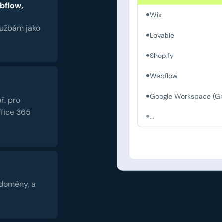
bflow,
Wix
lužbám jako
Lovable
Shopify
Webflow
Google Workspace (Gm
ř. pro
fice 365
...
 domény, a