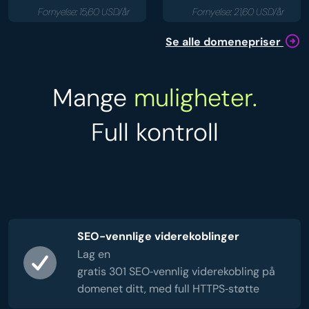
Fornyelse: 15,60 USD/år
Fornyelse: 21,60 USD/år
Se alle domenepriser
Mange
muligheter.
Full kontroll
SEO-vennlige viderekoblinger
Lag en
gratis 301 SEO‑vennlig viderekobling på
domenet ditt, med full HTTPS‑støtte