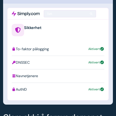
Søk
Sikkerhet
example.us
To-faktor pålogging
Aktivert
DNSSEC
Aktivert
Navnetjenere
ns1.simply.com
AuthID
Aktivert