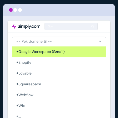
Søk
-- Pek domene til --
Google Workspace (Gmail)
Shopify
Lovable
Squarespace
Webflow
Wix
...