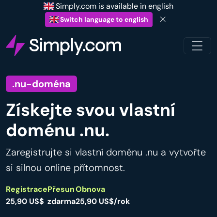
Simply.com is available in english
Switch language to english
.nu-doména
Získejte svou vlastní
doménu .nu.
Zaregistrujte si vlastní doménu .nu a vytvořte
si silnou online přítomnost.
Registrace
Přesun
Obnova
25,90 US$
zdarma
25,90 US$/rok