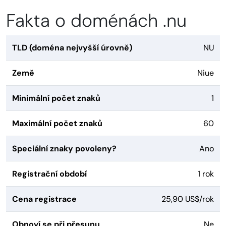
Fakta o doménách .nu
TLD (doména nejvyšší úrovně)
NU
Země
Niue
Minimální počet znaků
1
Maximální počet znaků
60
Speciální znaky povoleny?
Ano
Registrační období
1 rok
Cena registrace
25,90 US$/rok
Obnoví se při přesunu
Ne