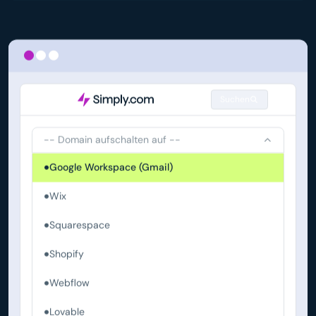
Suchen
-- Domain aufschalten auf --
Google Workspace (Gmail)
Wix
Squarespace
Shopify
Webflow
Lovable