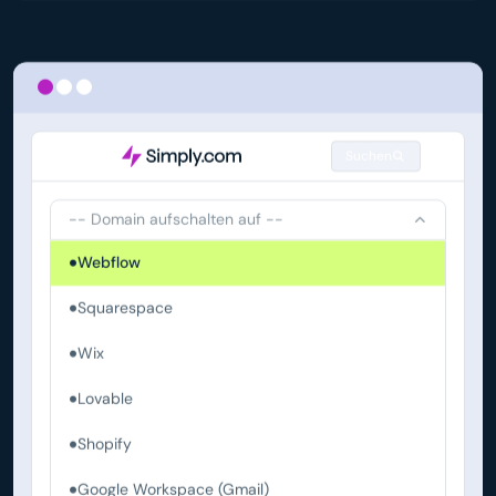
Suchen
-- Domain aufschalten auf --
Webflow
Squarespace
Wix
Lovable
Shopify
Google Workspace (Gmail)