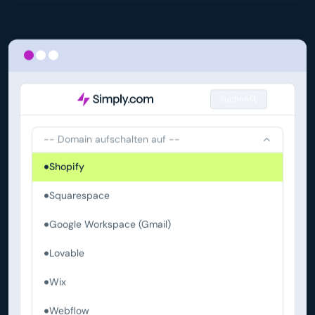
Suchen
-- Domain aufschalten auf --
Shopify
Squarespace
Google Workspace (Gmail)
Lovable
Wix
Webflow