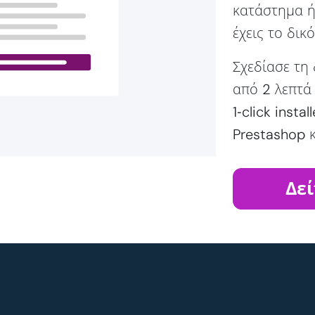
κατάστημα ή 
έχεις το δικ
Σχεδίασε τη 
από 2 λεπτά
1‑click inst
Prestashop κ
Δεί