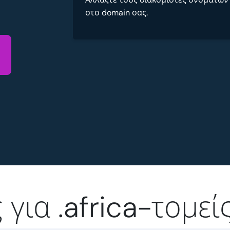
στο domain σας.
για .africa-τομεί