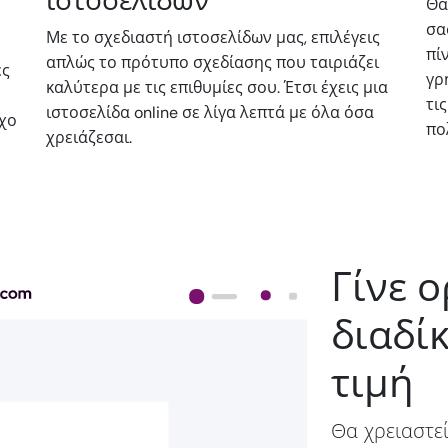
ιστοσελίδων
Θα
σα
Με το σχεδιαστή ιστοσελίδων μας, επιλέγεις
πί
απλώς το πρότυπο σχεδίασης που ταιριάζει
ες
γρ
καλύτερα με τις επιθυμίες σου. Έτσι έχεις μια
τι
ιστοσελίδα online σε λίγα λεπτά με όλα όσα
οχο
πο
χρειάζεσαι.
Γίνε 
διαδί
τιμή
Θα χρειαστεί