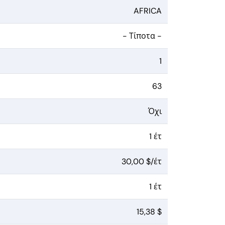
AFRICA
- Τίποτα -
1
63
Όχι
1 έτ
30,00 $/έτ
1 έτ
15,38 $