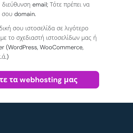
διεύθυνση email; Τότε πρέπει να
ό σου domain.
δική σου ιστοσελίδα σε λιγότερο
 με το σχεδιαστή ιστοσελίδων μας ή
aller (WordPress, WooCommerce,
.ά.)
τε τα webhosting μας