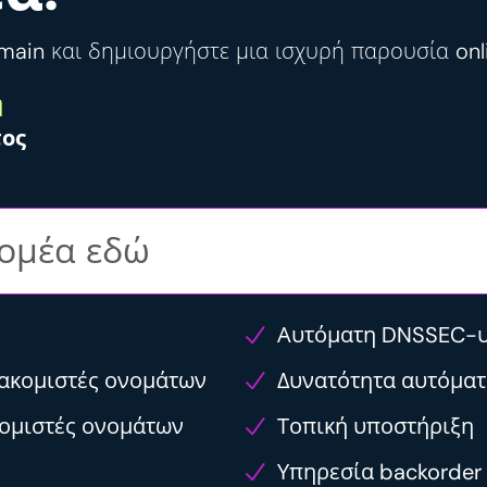
main και δημιουργήστε μια ισχυρή παρουσία onli
η
τος
Αυτόματη DNSSEC-
ιακομιστές ονομάτων
Δυνατότητα αυτόμα
κομιστές ονομάτων
Τοπική υποστήριξη
Υπηρεσία backorder