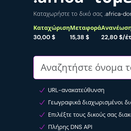
Καταχωρήστε το δικό σας .africa‑do
Καταχώριση
Μεταφορά
Ανανέωσ
30,00 $
15,38 $
22,80 $/έ
URL-ανακατεύθυνση
Γεωγραφικά διαχωρισμένοι δ
Επιλέξτε τους δικούς σας δια
Πλήρης DNS API