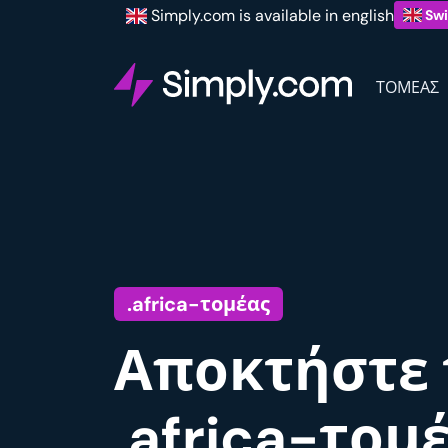
Simply.com is available in english
Swi
ΤΟΜΈΑΣ
.africa-τομέας
Αποκτήστε 
.africa-τομέ