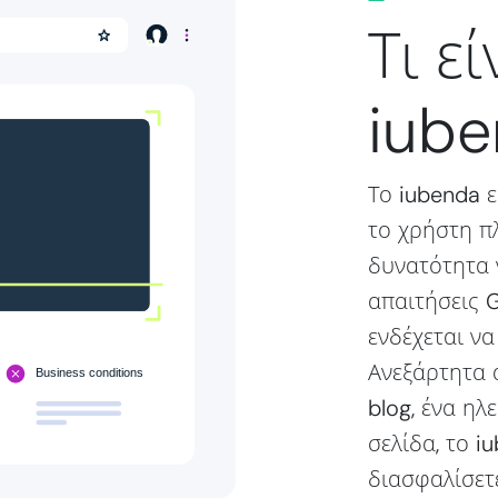
Τι εί
iube
Το iubenda ε
το χρήστη π
δυνατότητα 
απαιτήσεις G
ενδέχεται να
Ανεξάρτητα α
blog, ένα ηλ
σελίδα, το i
διασφαλίσετε