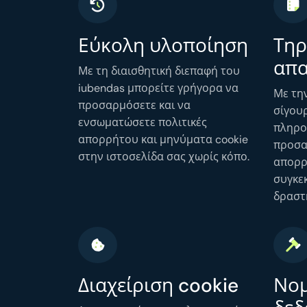
Εύκολη υλοποίηση
Τηρ
απα
Με τη διαισθητική διεπαφή του
iubendas μπορείτε γρήγορα να
Με την
προσαρμόσετε και να
σίγουρ
ενσωματώσετε πολιτικές
πληρο
απορρήτου και μηνύματα cookie
προσα
στην ιστοσελίδα σας χωρίς κόπο.
απορρ
συγκεκ
δραστη
Διαχείριση cookie
Νομ