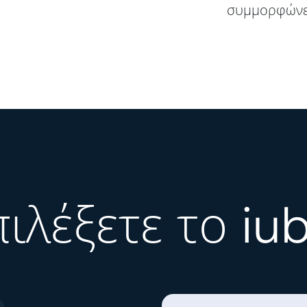
συμμορφώνετ
πιλέξετε το iu