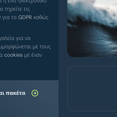
α ή ένα ηλεκτρονικό
α τηρείτε τις
ν για το GDPR καθώς
αλεία για να
υμμορφώνεται με τους
α cookies με έναν
και πακέτα