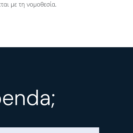
αι με τη νομοθεσία.
benda;