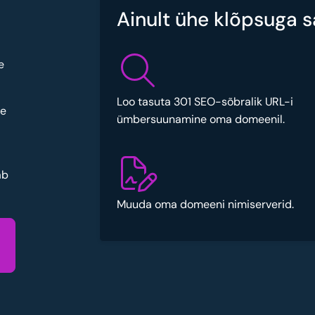
Ainult ühe klõpsuga s
e
Loo tasuta 301 SEO-sõbralik URL-i
se
ümbersuunamine oma domeenil.
ab
Muuda oma domeeni nimiserverid.