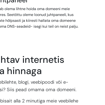
uhtpaneel
ab olema lihtne hoida oma domeeni meie
res. Seetõttu oleme loonud juhtpaneeli, kus
ate hõlpsasti ja kiiresti hallata oma domeene
oma DNS-seadeid- isegi kui teil on neist palju.
htav internetis
a hinnaga
bilehte, blogi, veebipoodi või e-
ssi? Siis pead omama oma domeeni.
isait alla 2 minutiga meie veebilehe