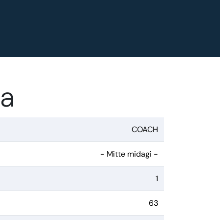
ta
COACH
- Mitte midagi -
1
63