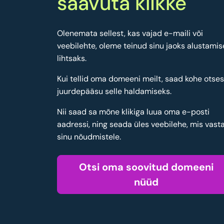
saavuta klikke
Olenemata sellest, kas vajad e-maili või
veebilehte, oleme teinud sinu jaoks alustamis
lihtsaks.
Kui tellid oma domeeni meilt, saad kohe otse
juurdepääsu selle haldamiseks.
Nii saad sa mõne klikiga luua oma e-posti
aadressi, ning seada üles veebilehe, mis vast
sinu nõudmistele.
Otsi oma soovitud domeeni
nüüd