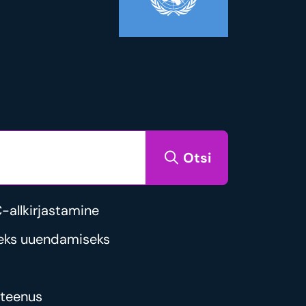
Otsi
allkirjastamine
eks uuendamiseks
steenus