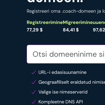
Registreeri oma .coach-domeen ja lo
Registreerimine
Migreerimine
uuen
77,29 $
84,41 $
97,62
URL-i edasisuunamine
Geograafiliselt eraldatud nimis
Valige ise nimeserverid
Kompleetne DNS API