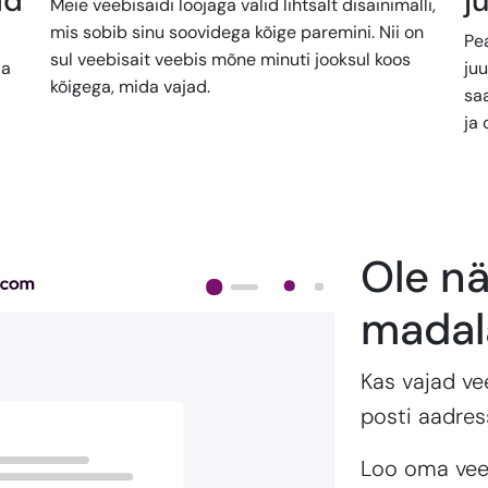
id
j
Meie veebisaidi loojaga valid lihtsalt disainimalli,
mis sobib sinu soovidega kõige paremini. Nii on
Pe
sul veebisait veebis mõne minuti jooksul koos
ja
juu
kõigega, mida vajad.
sa
ja 
Ole nä
madal
Kas vajad vee
posti aadre
Loo oma veeb