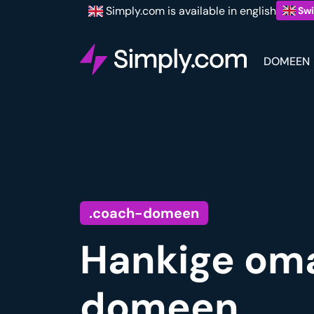
Simply.com is available in english
Swi
DOMEEN
.coach-domeen
Hankige oma
domeen.