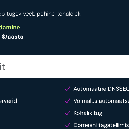
o tugev veebipõhine kohalolek.
damine
 $/aasta
Automaatne DNSSEC-
erverid
Võimalus automaats
Kohalik tugi
Domeeni tagatellimi