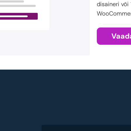
disaineri või
WooCommerce
Vaad