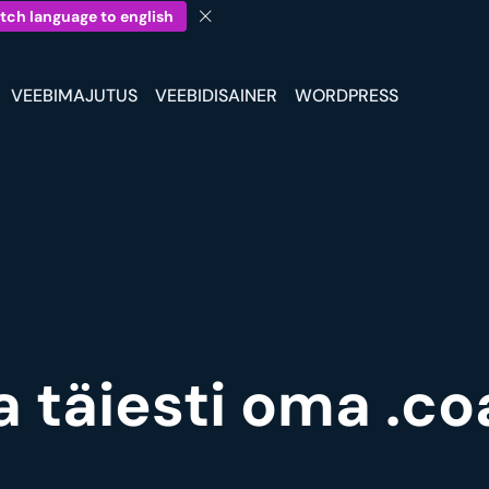
tch language to english
VEEBIMAJUTUS
VEEBIDISAINER
WORDPRESS
 täiesti oma .c