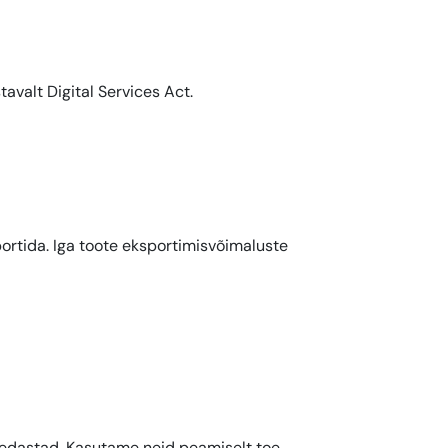
valt Digital Services Act.
rtida. Iga toote eksportimisvõimaluste
 edastad. Kasutame neid peamiselt toe