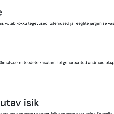
e
 võtab kokku tegevused, tulemused ja reeglite järgimise vasta
Simply.com'i toodete kasutamisel genereeritud andmeid ekspo
tav isik
 oleme me andmete vastutav isik andmete eest, mida Sa meile