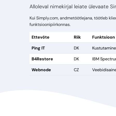
Alloleval nimekirjal leiate ülevaate 
Kui Simply.com, andmetöötlejana, töötleb kl
funktsioonipiirkonnas.
Ettevõte
Riik
Funktsioon
Ping IT
DK
Kustutamine 
B4Restore
DK
IBM Spectru
Webnode
CZ
Veebidisain