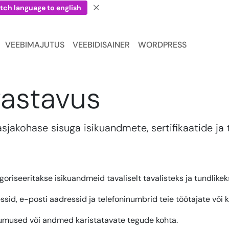
tch language to english
VEEBIMAJUTUS
VEEBIDISAINER
WORDPRESS
vastavus
sjakohase sisuga isikuandmete, sertifikaatide ja 
oriseeritakse isikuandmeid tavaliselt tavalisteks ja tundlike
id, e-posti aadressid ja telefoninumbrid teie töötajate või k
endumused või andmed karistatavate tegude kohta.