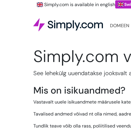
Simply.com is available in english
Swi
DOMEEN
Simply.com 
See lehekülg uuendatakse jooksvalt a
Mis on isikuandmed?
Vastavalt uuele isikuandmete määrusele kateg
Tavalised andmed võivad nt olla nimed, aadress
Tundlik teave võib olla rass, poliitilised ve