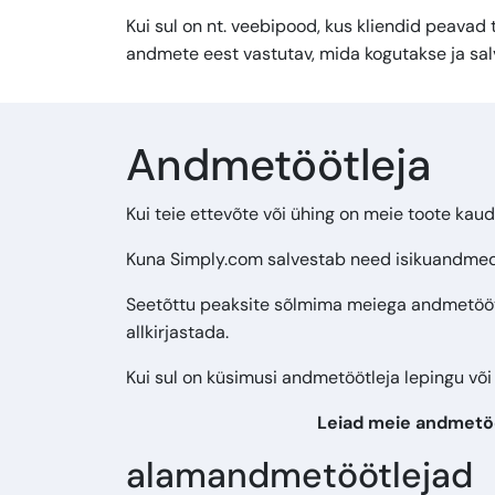
Kui sul on nt. veebipood, kus kliendid peavad 
andmete eest vastutav, mida kogutakse ja sal
Andmetöötleja
Kui teie ettevõte või ühing on meie toote kaud
Kuna Simply.com salvestab need isikuandmed
Seetõttu peaksite sõlmima meiega andmetöötle
allkirjastada.
Kui sul on küsimusi andmetöötleja lepingu võ
Leiad meie andmetööt
alamandmetöötlejad