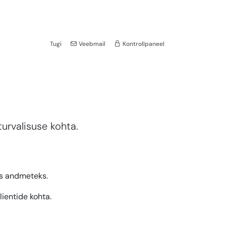
Tugi
Veebmail
Kontrollpaneel
turvalisuse kohta.
ks andmeteks.
lientide kohta.