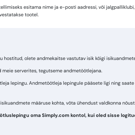
tellimiseks esitama nime ja e-posti aadressi, või jalgpalliklub
vestatakse tootel.
u hostitud, olete andmekaitse vastutav isik kõigi isikuandmete
 meie serverites, tegutseme andmetöötlejana.
ja lepingu. Andmetöötleja lepingule pääsete ligi ning saate s
i isikuandmete määruse kohta, võta ühendust valdkonna nõust
luslepingu oma Simply.com kontol, kui oled sisse logitu