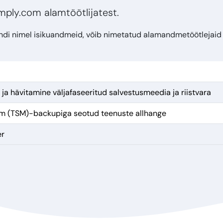
Simply.com alamtöötlijatest.
iendi nimel isikuandmeid, võib nimetatud alamandmetöötlejai
ja hävitamine väljafaseeritud salvestusmeedia ja riistvara
m (TSM)-backupiga seotud teenuste allhange
er