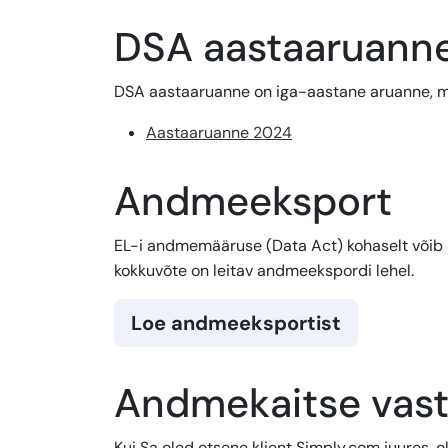
DSA aastaaruann
DSA aastaaruanne on iga-aastane aruanne, mis
Aastaaruanne 2024
Andmeeksport
EL-i andmemääruse (Data Act) kohaselt võib 
kokkuvõte on leitav andmeekspordi lehel.
Loe andmeeksportist
Andmekaitse vastu
Kui Sa oled otsene klient Simply.com juures,