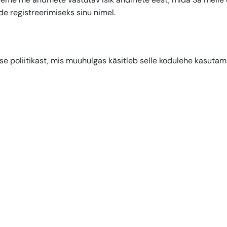
e registreerimiseks sinu nimel.
use poliitikast, mis muuhulgas käsitleb selle kodulehe kasutami