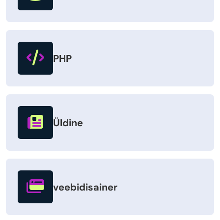
PHP
Üldine
veebidisainer