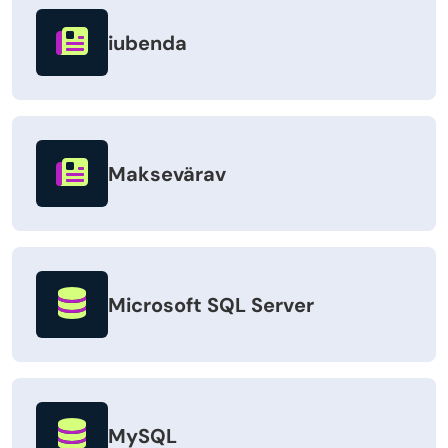
iubenda
Maksevärav
Microsoft SQL Server
MySQL