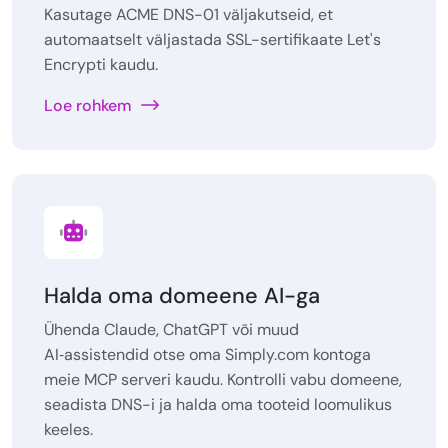
Kasutage ACME DNS-01 väljakutseid, et
automaatselt väljastada SSL-sertifikaate Let's
Encrypti kaudu.
Loe rohkem
Halda oma domeene AI-ga
Ühenda Claude, ChatGPT või muud
AI‑assistendid otse oma Simply.com kontoga
meie MCP serveri kaudu. Kontrolli vabu domeene,
seadista DNS-i ja halda oma tooteid loomulikus
keeles.