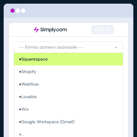
Otsi
-- Kinnita domeen aadressile --
Squarespace
Shopify
Webflow
Lovable
Wix
Google Workspace (Gmail)
...