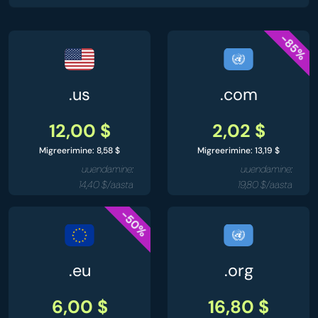
-85%
.us
.com
12,00 $
2,02 $
Migreerimine: 8,58 $
Migreerimine: 13,19 $
uuendamine:
uuendamine:
14,40 $/aasta
19,80 $/aasta
-50%
.eu
.org
6,00 $
16,80 $