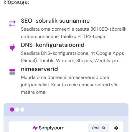
klõpsuga:
SEO-sõbralik suunamine
Seadista oma domeenile tasuta 301 SEO‑sõbralik
ümbersuunamine, täieliku HTTPS‑toega
DNS-konfiguratsioonid
Seadista DNS-konfiguratsioone, nt Google Apps
(Gmail), Tumblr, Wix.com, Shopify, Weebly j.m.
nimeserverid
Muuda oma domeeni nimeservereid otse
juhtpaneelist. Kasuta meie nimeservereid või
määra oma.
Otsi