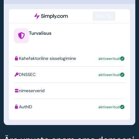
Otsi
Turvalisus
example.us
Kahefaktoriline sisselogimine
aktiveeritud
DNSSEC
aktiveeritud
nimeserverid
ns1.simply.com
AuthID
aktiveeritud