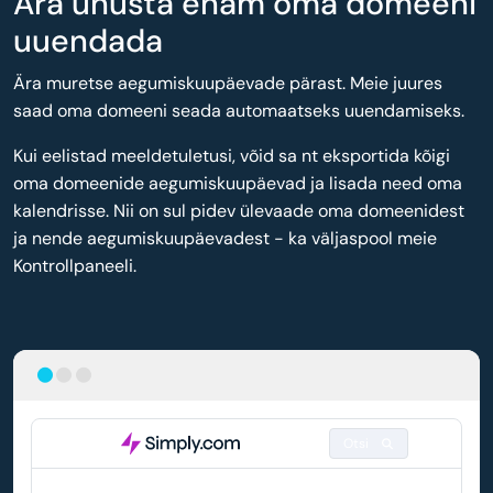
Ära unusta enam oma domeeni
uuendada
Ära muretse aegumiskuupäevade pärast. Meie juures
saad oma domeeni seada automaatseks uuendamiseks.
Kui eelistad meeldetuletusi, võid sa nt eksportida kõigi
oma domeenide aegumiskuupäevad ja lisada need oma
kalendrisse. Nii on sul pidev ülevaade oma domeenidest
ja nende aegumiskuupäevadest - ka väljaspool meie
Kontrollpaneeli.
Otsi
DOMEEN
AUTOMAATNE UUENDAMINE