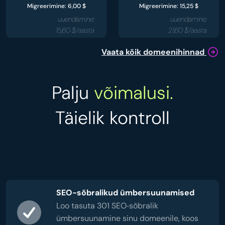
Migreerimine: 6,00 $
Migreerimine: 15,25 $
uuendamine:
uuendamine:
15,60 $/aasta
21,60 $/aasta
Vaata kõik domeenihinnad
Palju
võimalusi.
Täielik kontroll
SEO-sõbralikud ümbersuunamised
Loo tasuta 301 SEO‑sõbralik
ümbersuunamine sinu domeenile, koos