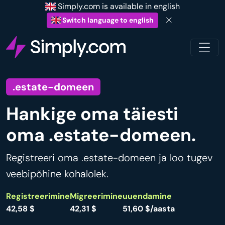
Simply.com is available in english
Switch language to english
.estate-domeen
Hankige oma täiesti
oma .estate-domeen.
Registreeri oma .estate-domeen ja loo tugev
veebipõhine kohalolek.
Registreerimine
Migreerimine
uuendamine
42,58 $
42,31 $
51,60 $/aasta