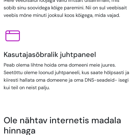
Meie veebisaidi loojaga valid lihtsalt disainimalli, mis
sobib sinu soovidega kõige paremini. Nii on sul veebisait
veebis mõne minuti jooksul koos kõigega, mida vajad.
Kasutajasõbralik juhtpaneel
Peab olema lihtne hoida oma domeeni meie juures.
Seetõttu oleme loonud juhtpaneeli, kus saate hõlpsasti ja
kiiresti hallata oma domeene ja oma DNS-seadeid- isegi
kui teil on neist palju.
Ole nähtav internetis madala
hinnaga