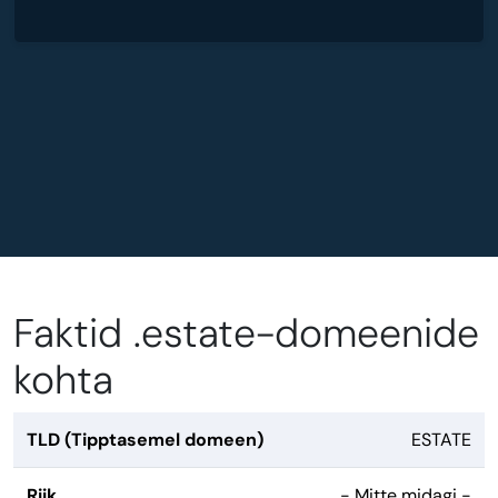
Faktid .estate-domeenide
kohta
TLD (Tipptasemel domeen)
ESTATE
Riik
- Mitte midagi -