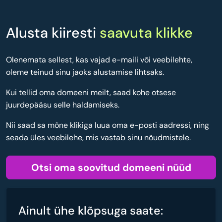
Alusta kiiresti
saavuta klikke
Olenemata sellest, kas vajad e-maili või veebilehte,
oleme teinud sinu jaoks alustamise lihtsaks.
Kui tellid oma domeeni meilt, saad kohe otsese
juurdepääsu selle haldamiseks.
Nii saad sa mõne klikiga luua oma e-posti aadressi, ning
seada üles veebilehe, mis vastab sinu nõudmistele.
Otsi oma soovitud domeeni nüüd
Ainult ühe klõpsuga saate: