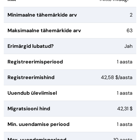
Minimaalne tähemärkide arv
2
Maksimaalne tähemärkide arv
63
Erimärgid lubatud?
Jah
Registreerimisperiood
1 aasta
Registreerimishind
42,58 $/aasta
Uuendub üleviimisel
1 aasta
Migratsiooni hind
42,31 $
Min. uuendamise periood
1 aasta
Max. uuendamisperiood
10 aasta