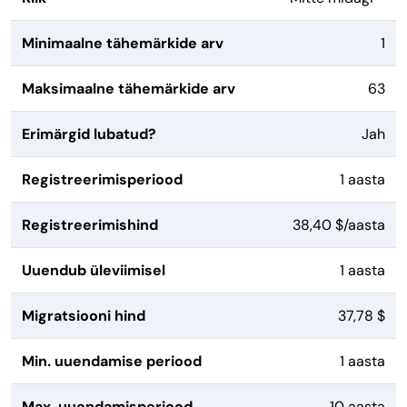
Minimaalne tähemärkide arv
1
Maksimaalne tähemärkide arv
63
Erimärgid lubatud?
Jah
Registreerimisperiood
1 aasta
Registreerimishind
38,40 $/aasta
Uuendub üleviimisel
1 aasta
Migratsiooni hind
37,78 $
Min. uuendamise periood
1 aasta
Max. uuendamisperiood
10 aasta