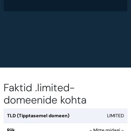
Faktid .limited-
domeenide kohta
TLD (Tipptasemel domeen)
LIMITED
Riik
- Mitte midagi -