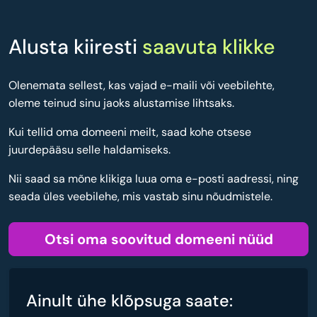
Alusta kiiresti
saavuta klikke
Olenemata sellest, kas vajad e-maili või veebilehte,
oleme teinud sinu jaoks alustamise lihtsaks.
Kui tellid oma domeeni meilt, saad kohe otsese
juurdepääsu selle haldamiseks.
Nii saad sa mõne klikiga luua oma e-posti aadressi, ning
seada üles veebilehe, mis vastab sinu nõudmistele.
Otsi oma soovitud domeeni nüüd
Ainult ühe klõpsuga saate: