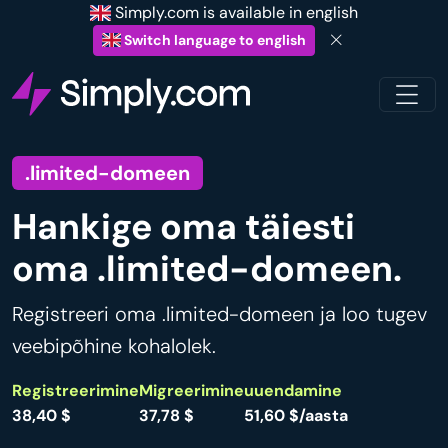
Simply.com is available in english
Switch language to english
.limited-domeen
Hankige oma täiesti
oma .limited-domeen.
Registreeri oma .limited-domeen ja loo tugev
veebipõhine kohalolek.
Registreerimine
Migreerimine
uuendamine
38,40 $
37,78 $
51,60 $/aasta