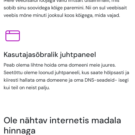
Meie veebisaidi loojaga valid lihtsalt disainimalli, mis
sobib sinu soovidega kõige paremini. Nii on sul veebisait
veebis mõne minuti jooksul koos kõigega, mida vajad.
Kasutajasõbralik juhtpaneel
Peab olema lihtne hoida oma domeeni meie juures.
Seetõttu oleme loonud juhtpaneeli, kus saate hõlpsasti ja
kiiresti hallata oma domeene ja oma DNS-seadeid- isegi
kui teil on neist palju.
Ole nähtav internetis madala
hinnaga