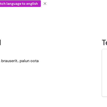
tch language to english
l
T
 brauserit.. palun oota