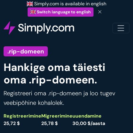
Simply.com is available in english
Switch language to english
.rip-domeen
Hankige oma täiesti
oma .rip-domeen.
Registreeri oma .rip-domeen ja loo tugev
veebipõhine kohalolek.
Registreerimine
Migreerimine
uuendamine
25,72 $
25,78 $
30,00 $/aasta