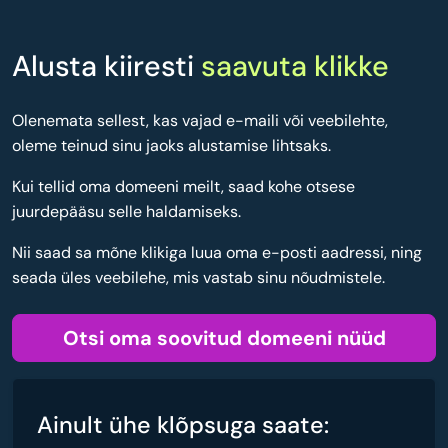
Alusta kiiresti
saavuta klikke
Olenemata sellest, kas vajad e-maili või veebilehte,
oleme teinud sinu jaoks alustamise lihtsaks.
Kui tellid oma domeeni meilt, saad kohe otsese
juurdepääsu selle haldamiseks.
Nii saad sa mõne klikiga luua oma e-posti aadressi, ning
seada üles veebilehe, mis vastab sinu nõudmistele.
Otsi oma soovitud domeeni nüüd
Ainult ühe klõpsuga saate: