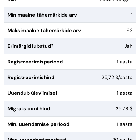
Minimaalne tähemärkide arv
1
Maksimaalne tähemärkide arv
63
Erimärgid lubatud?
Jah
Registreerimisperiood
1 aasta
Registreerimishind
25,72 $/aasta
Uuendub üleviimisel
1 aasta
Migratsiooni hind
25,78 $
Min. uuendamise periood
1 aasta
Max. uuendamisperiood
10 aasta