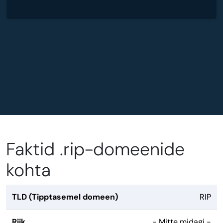
Faktid .rip-domeenide
kohta
TLD (Tipptasemel domeen)
RIP
Riik
- Mitte midagi -