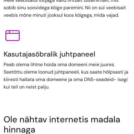
Meie veebisaidi loojaga valid lihtsalt disainimalli, mis
sobib sinu soovidega kõige paremini. Nii on sul veebisait
veebis mõne minuti jooksul koos kõigega, mida vajad.
Kasutajasõbralik juhtpaneel
Peab olema lihtne hoida oma domeeni meie juures.
Seetõttu oleme loonud juhtpaneeli, kus saate hõlpsasti ja
kiiresti hallata oma domeene ja oma DNS-seadeid- isegi
kui teil on neist palju.
Ole nähtav internetis madala
hinnaga