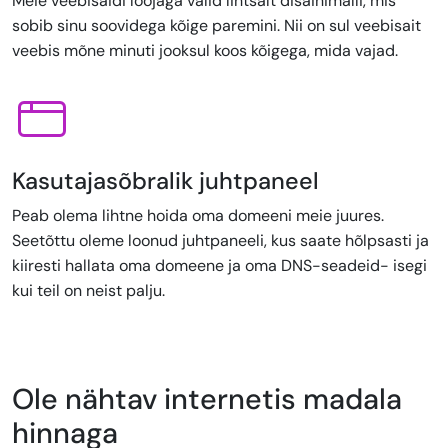
Meie veebisaidi loojaga valid lihtsalt disainimalli, mis
sobib sinu soovidega kõige paremini. Nii on sul veebisait
veebis mõne minuti jooksul koos kõigega, mida vajad.
Kasutajasõbralik juhtpaneel
Peab olema lihtne hoida oma domeeni meie juures.
Seetõttu oleme loonud juhtpaneeli, kus saate hõlpsasti ja
kiiresti hallata oma domeene ja oma DNS-seadeid- isegi
kui teil on neist palju.
Ole nähtav internetis madala
hinnaga