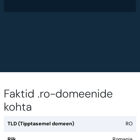
Faktid .ro-domeenide
kohta
TLD (Tipptasemel domeen)
RO
Riik
Romania