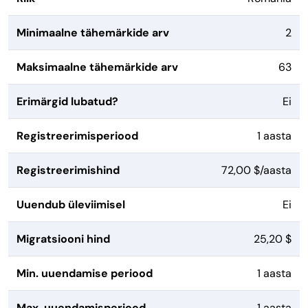
Minimaalne tähemärkide arv
2
Maksimaalne tähemärkide arv
63
Erimärgid lubatud?
Ei
Registreerimisperiood
1 aasta
Registreerimishind
72,00 $/aasta
Uuendub üleviimisel
Ei
Migratsiooni hind
25,20 $
Min. uuendamise periood
1 aasta
Max. uuendamisperiood
1 aasta