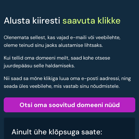
Alusta kiiresti
saavuta klikke
Olenemata sellest, kas vajad e-maili või veebilehte,
oleme teinud sinu jaoks alustamise lihtsaks.
Kui tellid oma domeeni meilt, saad kohe otsese
juurdepääsu selle haldamiseks.
Nii saad sa mõne klikiga luua oma e-posti aadressi, ning
seada üles veebilehe, mis vastab sinu nõudmistele.
Otsi oma soovitud domeeni nüüd
Ainult ühe klõpsuga saate: