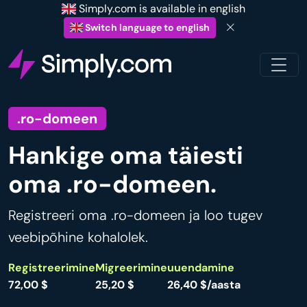
Simply.com is available in english
Switch language to english
.ro-domeen
Hankige oma täiesti
oma .ro-domeen.
Registreeri oma .ro-domeen ja loo tugev
veebipõhine kohalolek.
Registreerimine
Migreerimine
uuendamine
72,00 $
25,20 $
26,40 $/aasta