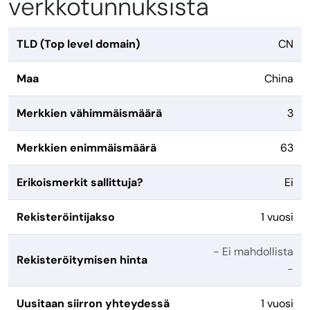
verkkotunnuksista
TLD (Top level domain)
CN
Maa
China
Merkkien vähimmäismäärä
3
Merkkien enimmäismäärä
63
Erikoismerkit sallittuja?
Ei
Rekisteröintijakso
1 vuosi
- Ei mahdollista
Rekisteröitymisen hinta
-
Uusitaan siirron yhteydessä
1 vuosi