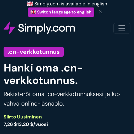
Simply.com is available in english
Switch language to english
.cn-verkkotunnus
Hanki oma .cn-
verkkotunnus.
Rekisteröi oma .cn-verkkotunnuksesi ja luo
vahva online-läsnäolo.
Siirto
Uusiminen
7,26 $
13,20 $/vuosi