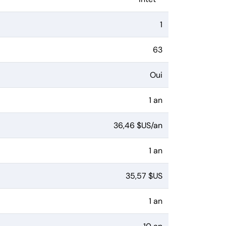
1
63
Oui
1 an
36,46 $US/an
1 an
35,57 $US
1 an