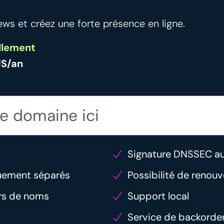
ws et créez une forte présence en ligne.
llement
US/an
Signature DNSSEC a
uement séparés
Possibilité de renou
urs de noms
Support local
Service de backorde