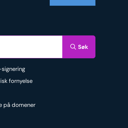
Søk
signering
isk fornyelse
re på domener