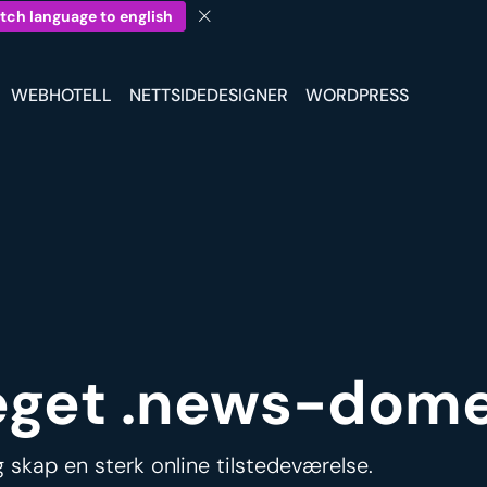
tch language to english
WEBHOTELL
NETTSIDEDESIGNER
WORDPRESS
t eget .news-dom
skap en sterk online tilstedeværelse.