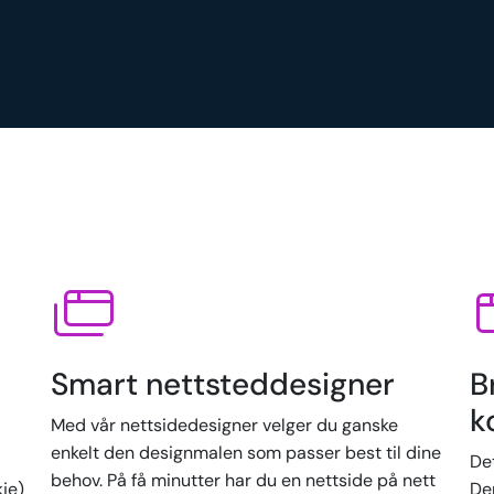
Smart nettsteddesigner
B
k
Med vår nettsidedesigner velger du ganske
enkelt den designmalen som passer best til dine
De
behov. På få minutter har du en nettside på nett
kje)
Der