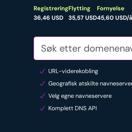
Registrering
Flytting
Fornyelse
36,46 USD
35,57 USD
45,60 USD/å
URL-viderekobling
Geografisk atskilte navneserve
Velg egne navneservere
Komplett DNS API