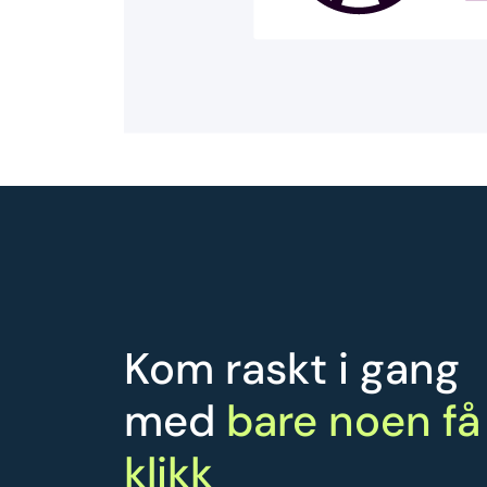
Kom raskt i gang
med
bare noen få
klikk