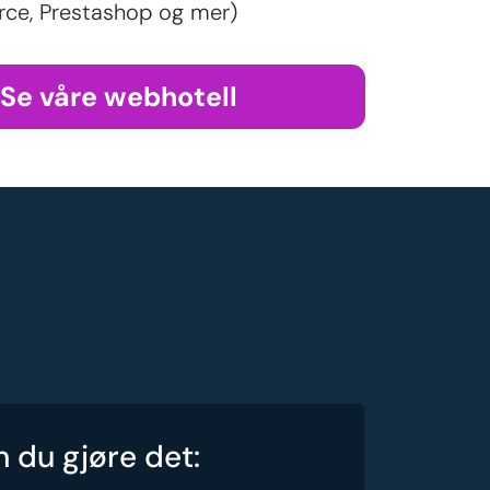
e, Prestashop og mer)
Se våre webhotell
n du gjøre det: