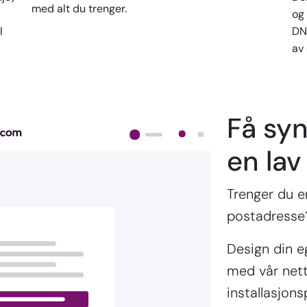
med alt du trenger.
og
l
DN
av
Få syn
en lav
Trenger du en
postadresse?
Design din e
med vår netts
installasjon