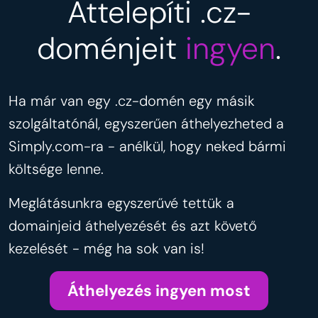
Áttelepíti .cz-
doménjeit
ingyen
.
Ha már van egy .cz-domén egy másik
szolgáltatónál, egyszerűen áthelyezheted a
Simply.com-ra - anélkül, hogy neked bármi
költsége lenne.
Meglátásunkra egyszerűvé tettük a
domainjeid áthelyezését és azt követő
kezelését - még ha sok van is!
Áthelyezés ingyen most