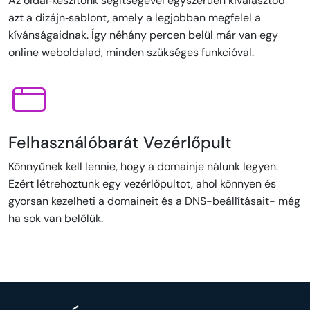
Az oldal‑készítőnk segítségével egyszerűen kiválasztod
azt a dizájn‑sablont, amely a legjobban megfelel a
kívánságaidnak. Így néhány percen belül már van egy
online weboldalad, minden szükséges funkcióval.
Felhasználóbarát Vezérlőpult
Könnyűnek kell lennie, hogy a domainje nálunk legyen.
Ezért létrehoztunk egy vezérlőpultot, ahol könnyen és
gyorsan kezelheti a domaineit és a DNS-beállításait- még
ha sok van belőlük.