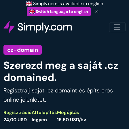
Simply.com is available in english
Switch language to english
cz-domain
Szerezd meg a saját .cz
domained.
Regisztrálj saját .cz domaint és építs erős
online jelenlétet.
Regisztráció
Áttelepítés
Megújítás
24,00 USD
Ingyen
15,60 USD/év