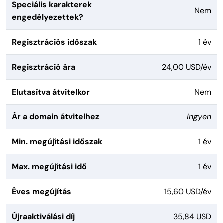
Speciális karakterek
Nem
engedélyezettek?
Regisztrációs időszak
1 év
Regisztráció ára
24,00 USD/év
Elutasítva átvitelkor
Nem
Ár a domain átvitelhez
Ingyen
Min. megújítási időszak
1 év
Max. megújítási idő
1 év
Éves megújítás
15,60 USD/év
Újraaktiválási díj
35,84 USD