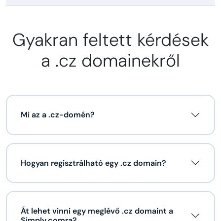
Gyakran feltett kérdések
a .cz domainekről
Mi az a .cz-domén?
Hogyan regisztrálható egy .cz domain?
Át lehet vinni egy meglévő .cz domaint a
Simply.comra?