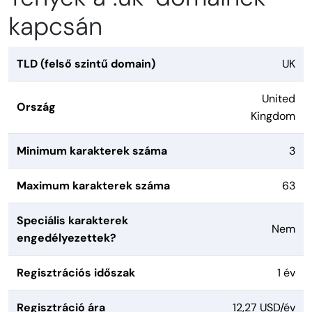
kapcsán
TLD (felső szintű domain)
UK
United
Ország
Kingdom
Minimum karakterek száma
3
Maximum karakterek száma
63
Speciális karakterek
Nem
engedélyezettek?
Regisztrációs időszak
1 év
Regisztráció ára
12,27 USD/év