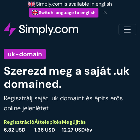
Simply.com is available in english
Switch language to english
uk-domain
Szerezd meg a saját .uk
domained.
Regisztrálj saját .uk domaint és építs erős
online jelenlétet.
Regisztráció
Áttelepítés
Megújítás
6,82 USD
1,36 USD
12,27 USD/év