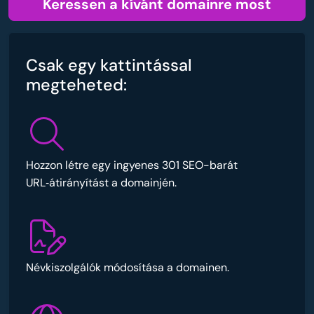
Keressen a kívánt domainre most
Csak egy kattintással
megteheted:
Hozzon létre egy ingyenes 301 SEO-barát
URL‑átirányítást a domainjén.
Névkiszolgálók módosítása a domainen.