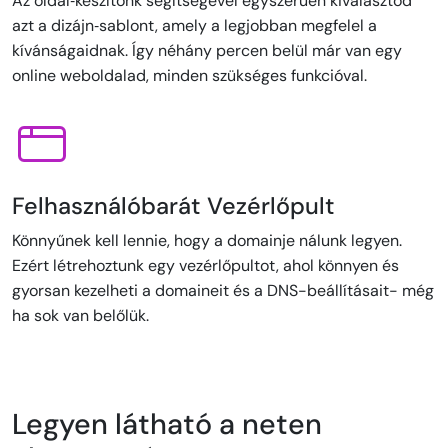
Az oldal‑készítőnk segítségével egyszerűen kiválasztod
azt a dizájn‑sablont, amely a legjobban megfelel a
kívánságaidnak. Így néhány percen belül már van egy
online weboldalad, minden szükséges funkcióval.
Felhasználóbarát Vezérlőpult
Könnyűnek kell lennie, hogy a domainje nálunk legyen.
Ezért létrehoztunk egy vezérlőpultot, ahol könnyen és
gyorsan kezelheti a domaineit és a DNS-beállításait- még
ha sok van belőlük.
Legyen látható a neten