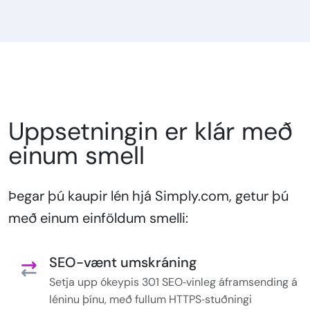
Uppsetningin er klár með
einum smell
Þegar þú kaupir lén hjá Simply.com, getur þú
með einum einföldum smelli:
SEO-vænt umskráning
Setja upp ókeypis 301 SEO‑vinleg áframsending á
léninu þínu, með fullum HTTPS‑stuðningi