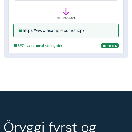
301 redirect
https://www.example.com/shop/
SEO-vænt umskráning virk
HTTPS
Öryggi fyrst og