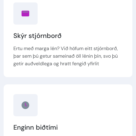
Skýr stjórnborð
Ertu með marga lén? Við höfum eitt stjórnborð,
þar sem þú getur sameinað öll lénin þín, svo þú
getir auðveldlega og hratt fengið yfirlit
Enginn biðtími