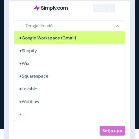
Leita
-- Tengja lén við --
Google Workspace (Gmail)
Shopify
Wix
Squarespace
Lovable
Webflow
...
Setja upp