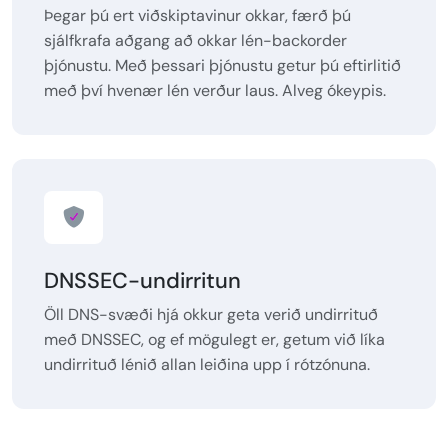
Þegar þú ert viðskiptavinur okkar, færð þú
sjálfkrafa aðgang að okkar lén-backorder
þjónustu. Með þessari þjónustu getur þú eftirlitið
með því hvenær lén verður laus. Alveg ókeypis.
DNSSEC-undirritun
Öll DNS-svæði hjá okkur geta verið undirrituð
með DNSSEC, og ef mögulegt er, getum við líka
undirrituð lénið allan leiðina upp í rótzónuna.