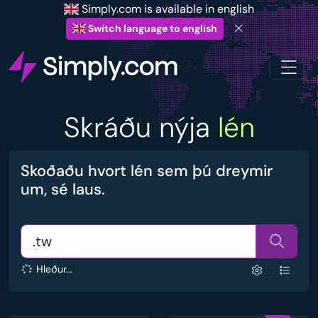
Simply.com is available in english
Switch language to english
Skráðu nýja
lén
Skoðaðu hvort lén sem þú dreymir
um, sé laus.
Hleður...