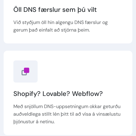
Öll DNS færslur sem þú vilt
Við styðjum öll hin algengu DNS færslur og
gerum það einfalt að stjórna þeim.
Shopify? Lovable? Webflow?
Með snjöllum DNS-uppsetningum okkar geturðu
auðveldlega stillt lén þitt til að vísa á vinsælustu
þjónustur á netinu.