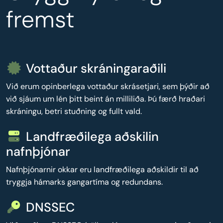
fremst
Vottaður skráningaraðili
Við erum opinberlega vottaður skrásetjari, sem þýðir að
við sjáum um lén þitt beint án milliliða. Þú færð hraðari
skráningu, betri stuðning og fullt vald.
Landfræðilega aðskilin
nafnþjónar
Nafnþjónarnir okkar eru landfræðilega aðskildir til að
tryggja hámarks gangartíma og redundans.
DNSSEC