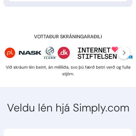
VOTTAÐUR SKRÁNINGARAÐILI
Við skráum lén beint, án milliliða, svo þú færð betri verð og fulla
stjórn.
Veldu lén hjá Simply.com