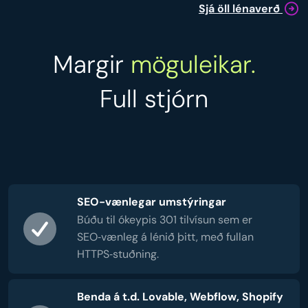
Sjá öll lénaverð
Margir
möguleikar.
Full stjórn
SEO-vænlegar umstýringar
Búðu til ókeypis 301 tilvísun sem er
SEO‑vænleg á lénið þitt, með fullan
HTTPS‑stuðning.
Benda á t.d. Lovable, Webflow, Shopify