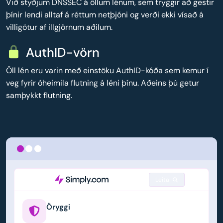
Við styðjum DNSSEC á öllum lénum, sem tryggir að gestir
þínir lendi alltaf á réttum netþjóni og verði ekki vísað á
villigötur af illgjörnum aðilum.
AuthID-vörn
Öll lén eru varin með einstöku AuthID-kóða sem kemur í
veg fyrir óheimila flutning á léni þínu. Aðeins þú getur
samþykkt flutning.
Leita
Öryggi
example.us