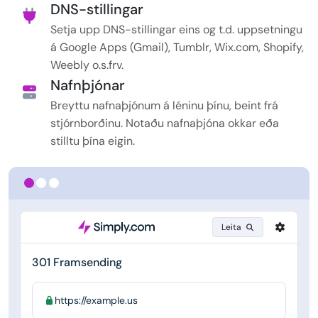
DNS-stillingar
Setja upp DNS-stillingar eins og t.d. uppsetningu
á Google Apps (Gmail), Tumblr, Wix.com, Shopify,
Weebly o.s.frv.
Nafnþjónar
Breyttu nafnaþjónum á léninu þínu, beint frá
stjórnborðinu. Notaðu nafnaþjóna okkar eða
stilltu þína eigin.
Leita
301 Framsending
https://example.us