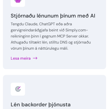
Stjórnaðu lénunum þínum með AI
Tengdu Claude, ChatGPT eða aðra
gervigreindaráðgjafa beint við Simply.com-
reikninginn þinn í gegnum MCP Server okkar.
Athugaðu tiltækt lén, stilltu DNS og stjórnaðu
vörum þínum á náttúrulegu máli.
Lesa meira
Lén backorder þjónusta