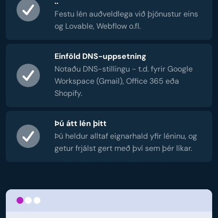
..
Festu lén auðveldlega við þjónustur eins
og Lovable, Webflow o.fl.
Einföld DNS-uppsetning
Notaðu DNS-stillingu - t.d. fyrir Google
Workspace (Gmail), Office 365 eða
Shopify.
Þú átt lén þitt
Þú heldur alltaf eignarhald yfir léninu, og
getur frjálst gert með því sem þér líkar.