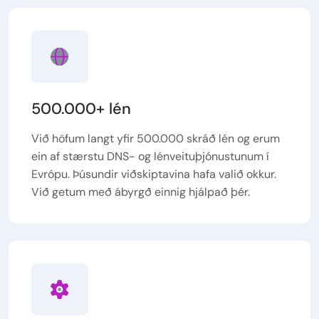
500.000+ lén
Við höfum langt yfir 500.000 skráð lén og erum
ein af stærstu DNS- og lénveituþjónustunum í
Evrópu. Þúsundir viðskiptavina hafa valið okkur.
Við getum með ábyrgð einnig hjálpað þér.