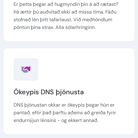
Er þetta þegar að hugmyndin þín á að rætast?
Þá ættir þú auðvitað ekki að missa tíma. Fáðu
stofnað lén þitt tafarlaust. Við meðhöndlum
pöntun þína strax. Alla sólarhringinn.
Ókeypis DNS þjónusta
DNS þjónustan okkar er ókeypis þegar hún er
pantað, eftir það þarftu aðeins að greiða fyrir
endurnýjun lénsins - og ekkert annað.