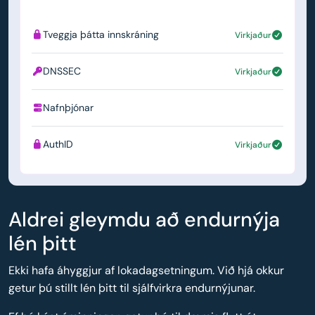
Tveggja þátta innskráning
Virkjaður
DNSSEC
Virkjaður
Nafnþjónar
ns1.simply.com
AuthID
Virkjaður
Aldrei gleymdu að endurnýja
lén þitt
Ekki hafa áhyggjur af lokadagsetningum. Við hjá okkur
getur þú stillt lén þitt til sjálfvirkra endurnýjunar.