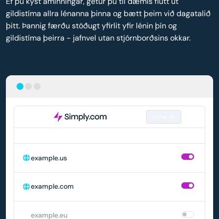
Ef þú kýst áminningar, getur þú til dæmis flutt út
gildistíma allra lénanna þinna og bætt þeim við dagatalið
þitt. Þannig færðu stöðugt yfirlit yfir lénin þín og
gildistíma þeirra - jafnvel utan stjórnborðsins okkar.
Leita
LÉN
SJÁLFVIRK ENDURNÝJUN
example.us
example.com
example.eu