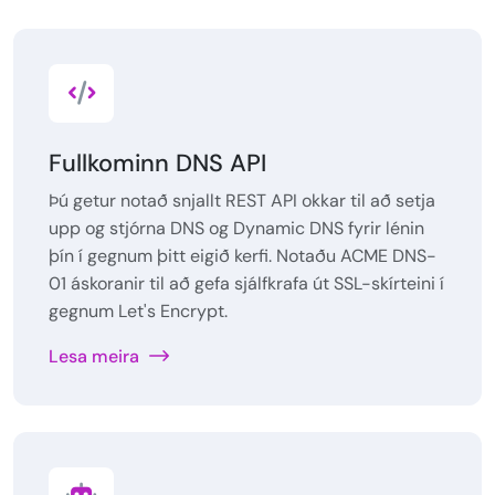
Fullkominn DNS API
Þú getur notað snjallt REST API okkar til að setja
upp og stjórna DNS og Dynamic DNS fyrir lénin
þín í gegnum þitt eigið kerfi. Notaðu ACME DNS-
01 áskoranir til að gefa sjálfkrafa út SSL-skírteini í
gegnum Let's Encrypt.
Lesa meira