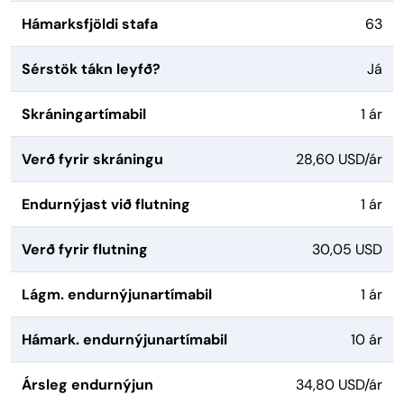
Hámarksfjöldi stafa
63
Sérstök tákn leyfð?
Já
Skráningartímabil
1 ár
Verð fyrir skráningu
28,60 USD/ár
Endurnýjast við flutning
1 ár
Verð fyrir flutning
30,05 USD
Lágm. endurnýjunartímabil
1 ár
Hámark. endurnýjunartímabil
10 ár
Ársleg endurnýjun
34,80 USD/ár