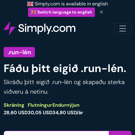
Simply.com is available in english
Switch language to english
.run-lén
Fáðu þitt eigið .run-lén.
Skráðu þitt eigið .run-lén og skapaðu sterka
viðveru á netinu.
Skráning
Flutningur
Endurnýjun
28,60 USD
30,05 USD
34,80 USD/ár