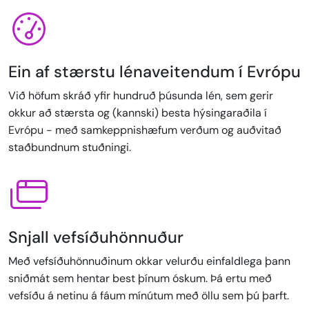
Ein af stærstu lénaveitendum í Evrópu
Við höfum skráð yfir hundruð þúsunda lén, sem gerir
okkur að stærsta og (kannski) besta hýsingaraðila í
Evrópu - með samkeppnishæfum verðum og auðvitað
staðbundnum stuðningi.
Snjall vefsíðuhönnuður
Með vefsíðuhönnuðinum okkar velurðu einfaldlega þann
sniðmát sem hentar best þínum óskum. Þá ertu með
vefsíðu á netinu á fáum mínútum með öllu sem þú þarft.