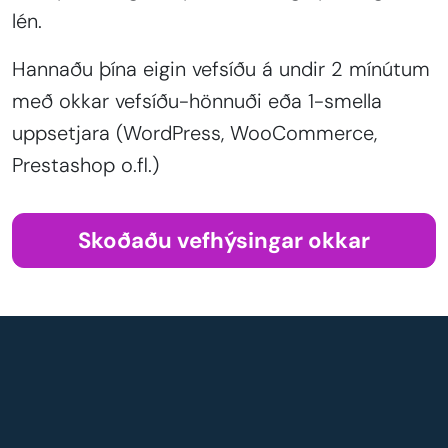
lén.
Hannaðu þína eigin vefsíðu á undir 2 mínútum
með okkar vefsíðu-hönnuði eða 1-smella
uppsetjara (WordPress, WooCommerce,
Prestashop o.fl.)
Skoðaðu vefhýsingar okkar