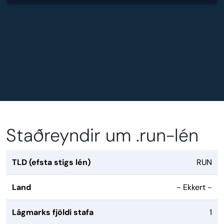
Staðreyndir um .run-lén
TLD (efsta stigs lén)
RUN
Land
- Ekkert -
Lágmarks fjöldi stafa
1