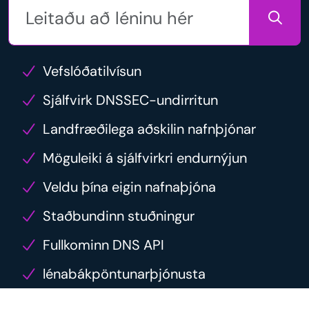
Vefslóðatilvísun
Sjálfvirk DNSSEC-undirritun
Landfræðilega aðskilin nafnþjónar
Möguleiki á sjálfvirkri endurnýjun
Veldu þína eigin nafnaþjóna
Staðbundinn stuðningur
Fullkominn DNS API
lénabákpöntunarþjónusta