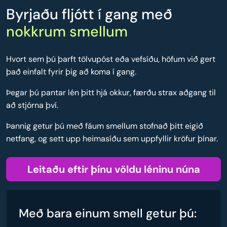
Byrjaðu fljótt í gang með
nokkrum smellum
Hvort sem þú þarft tölvupóst eða vefsíðu, höfum við gert
það einfalt fyrir þig að koma í gang.
Þegar þú pantar lén þitt hjá okkur, færðu strax aðgang til
að stjórna því.
Þannig getur þú með fáum smellum stofnað þitt eigið
netfang, og sett upp heimasíðu sem uppfyllir kröfur þínar.
Leitaðu eftir þínu völdu léninu núna
Með bara einum smell getur þú: