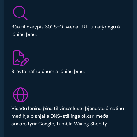
Búa til ókeypis 301 SEO-væna URL-umstýringu á
léninu þínu.
Breyta nafnþjónum á léninu þínu.
Vísaðu léninu þínu til vinsælustu þjónustu á netinu
með hjálp snjalla DNS-stillinga okkar, meðal
annars fyrir Google, Tumblr, Wix og Shopify.