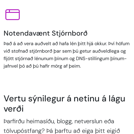
Notendavænt Stjórnborð
Það á að vera auðvelt að hafa lén þitt hjá okkur. Því höfum
við stofnað stjórnborð þar sem þú getur auðveldlega og
fljótt stjórnað lénunum þínum og DNS-stillingum þínum-
jafnvel þó að þú hafir mörg af þeim.
Vertu sýnilegur á netinu á lágu
verði
Þarfirðu heimasíðu, blogg, netverslun eða
tölvupóstfang? Þá þarftu að eiga þitt eigið