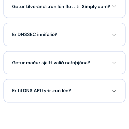
Getur tilverandi .run lén flutt til Simply.com?
Er DNSSEC innifalið?
Getur maður sjálft valið nafnþjóna?
Er til DNS API fyrir .run lén?