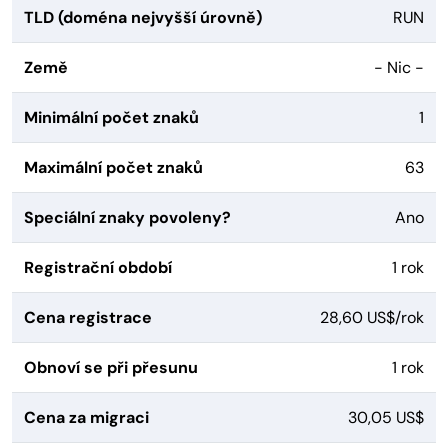
TLD (doména nejvyšší úrovně)
RUN
Země
- Nic -
Minimální počet znaků
1
Maximální počet znaků
63
Speciální znaky povoleny?
Ano
Registrační období
1 rok
Cena registrace
28,60 US$/rok
Obnoví se při přesunu
1 rok
Cena za migraci
30,05 US$