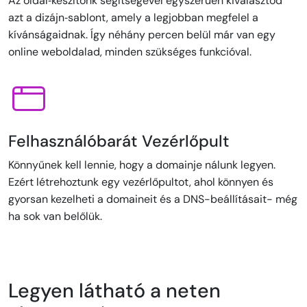
Az oldal‑készítőnk segítségével egyszerűen kiválasztod
azt a dizájn‑sablont, amely a legjobban megfelel a
kívánságaidnak. Így néhány percen belül már van egy
online weboldalad, minden szükséges funkcióval.
Felhasználóbarát Vezérlőpult
Könnyűnek kell lennie, hogy a domainje nálunk legyen.
Ezért létrehoztunk egy vezérlőpultot, ahol könnyen és
gyorsan kezelheti a domaineit és a DNS-beállításait- még
ha sok van belőlük.
Legyen látható a neten