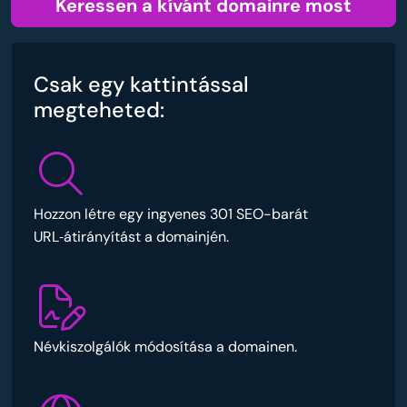
Keressen a kívánt domainre most
Csak egy kattintással
megteheted:
Hozzon létre egy ingyenes 301 SEO-barát
URL‑átirányítást a domainjén.
Névkiszolgálók módosítása a domainen.