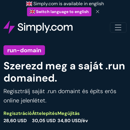
Simply.com is available in english
Switch language to english
run-domain
Szerezd meg a saját .run
domained.
Regisztrálj saját .run domaint és építs erős
online jelenlétet.
Regisztráció
Áttelepítés
Megújítás
28,60 USD
30,05 USD
34,80 USD/év