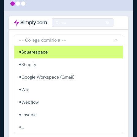
Cerca
-- Collega dominio a --
Squarespace
Shopify
Google Workspace (Gmail)
Wix
Webflow
Lovable
...