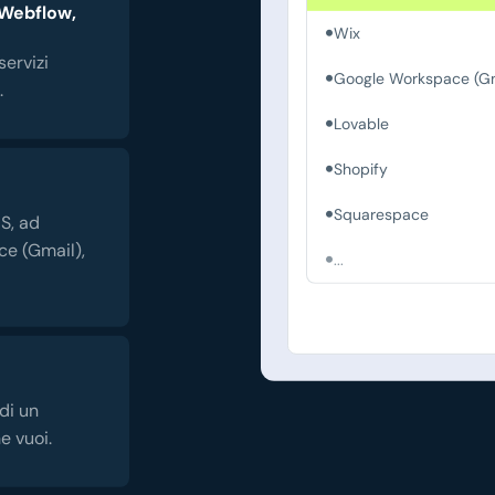
 Webflow,
Wix
servizi
Google Workspace (Gm
.
Lovable
Shopify
Squarespace
S, ad
e (Gmail),
...
di un
e vuoi.