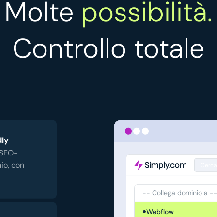
Molte
possibilità.
Controllo totale
dly
 SEO-
nio, con
Cerca
-- Collega dominio a -
Webflow