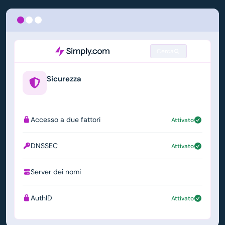
Cerca
Sicurezza
example.us
Accesso a due fattori
Attivato
DNSSEC
Attivato
Server dei nomi
ns1.simply.com
AuthID
Attivato