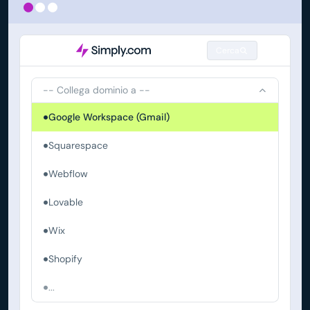
Cerca
-- Collega dominio a --
Google Workspace (Gmail)
Squarespace
Webflow
Lovable
Wix
Shopify
...