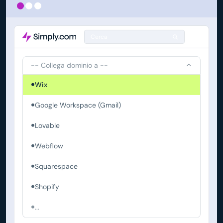
Cerca
-- Collega dominio a --
Wix
Google Workspace (Gmail)
Lovable
Webflow
Squarespace
Shopify
...