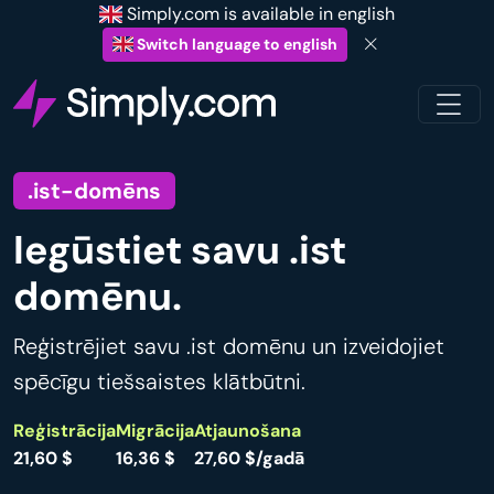
Simply.com is available in english
Switch language to english
.ist-domēns
Iegūstiet savu .ist
domēnu.
Reģistrējiet savu .ist domēnu un izveidojiet
spēcīgu tiešsaistes klātbūtni.
Reģistrācija
Migrācija
Atjaunošana
21,60 $
16,36 $
27,60 $/gadā