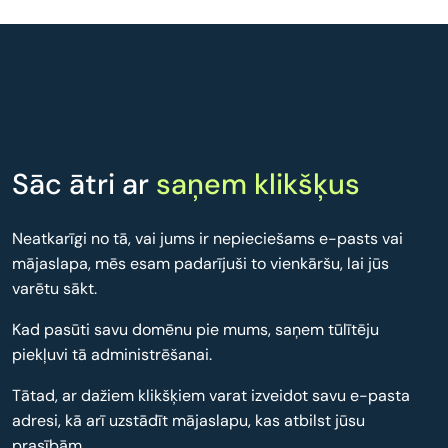
Sāc ātri ar
saņem klikšķus
Neatkarīgi no tā, vai jums ir nepieciešams e-pasts vai
mājaslapa, mēs esam padarījuši to vienkāršu, lai jūs
varētu sākt.
Kad pasūti savu domēnu pie mums, saņem tūlītēju
piekļuvi tā administrēšanai.
Tātad, ar dažiem klikšķiem varat izveidot savu e-pasta
adresi, kā arī uzstādīt mājaslapu, kas atbilst jūsu
prasībām.