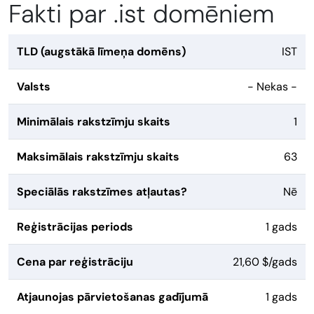
Fakti par .ist domēniem
TLD (augstākā līmeņa domēns)
IST
Valsts
- Nekas -
Minimālais rakstzīmju skaits
1
Maksimālais rakstzīmju skaits
63
Speciālās rakstzīmes atļautas?
Nē
Reģistrācijas periods
1 gads
Cena par reģistrāciju
21,60 $/gads
Atjaunojas pārvietošanas gadījumā
1 gads