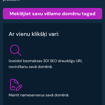
Meklējiet savu vēlamo domēnu tagad
Ar vienu klikšķi vari:
Izveidot bezmaksas 301 SEO draudzīgu URL
novirzīšanu savā domēnā.
Mainīt nameserverus savā domēnā.