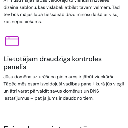
Ar mūsu mājas lapas veidotāju tu vienkārši izvēlies
dizaina šablonu, kas vislabāk atbilst tavām vēlmēm. Tad
tev būs mājas lapa tiešsaistē dažu minūšu laikā ar visu,
kas nepieciešams.
Lietotājam draudzīgs kontroles
panelis
Jūsu domēna uzturēšana pie mums ir jābūt vienkārša.
Tāpēc mēs esam izveidojuši vadības paneli, kurā jūs viegli
un ātri varat pārvaldīt savus domēnus un DNS
iestatījumus – pat ja jums ir daudz no tiem.