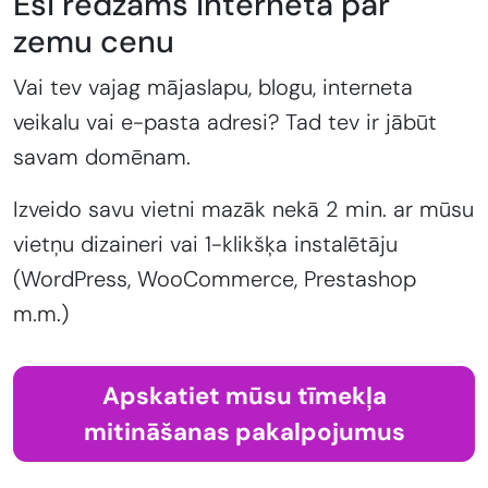
Esi redzams internetā par
zemu cenu
Vai tev vajag mājaslapu, blogu, interneta
veikalu vai e-pasta adresi? Tad tev ir jābūt
savam domēnam.
Izveido savu vietni mazāk nekā 2 min. ar mūsu
vietņu dizaineri vai 1-klikšķa instalētāju
(WordPress, WooCommerce, Prestashop
m.m.)
Apskatiet mūsu tīmekļa
mitināšanas pakalpojumus