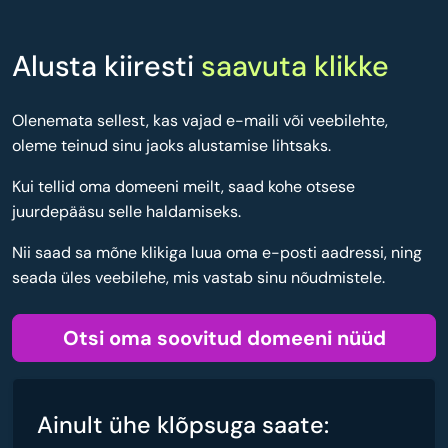
Alusta kiiresti
saavuta klikke
Olenemata sellest, kas vajad e-maili või veebilehte,
oleme teinud sinu jaoks alustamise lihtsaks.
Kui tellid oma domeeni meilt, saad kohe otsese
juurdepääsu selle haldamiseks.
Nii saad sa mõne klikiga luua oma e-posti aadressi, ning
seada üles veebilehe, mis vastab sinu nõudmistele.
Otsi oma soovitud domeeni nüüd
Ainult ühe klõpsuga saate: