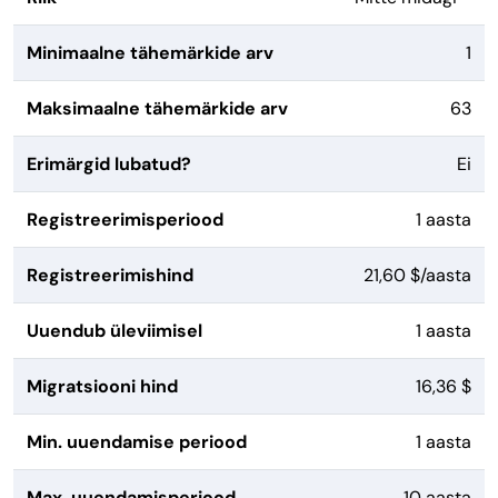
Minimaalne tähemärkide arv
1
Maksimaalne tähemärkide arv
63
Erimärgid lubatud?
Ei
Registreerimisperiood
1 aasta
Registreerimishind
21,60 $/aasta
Uuendub üleviimisel
1 aasta
Migratsiooni hind
16,36 $
Min. uuendamise periood
1 aasta
Max. uuendamisperiood
10 aasta