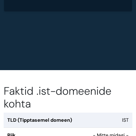
Faktid .ist-domeenide
kohta
TLD (Tipptasemel domeen)
IST
Riik
- Mitte midagi -