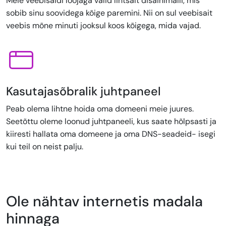
Meie veebisaidi loojaga valid lihtsalt disainimalli, mis
sobib sinu soovidega kõige paremini. Nii on sul veebisait
veebis mõne minuti jooksul koos kõigega, mida vajad.
Kasutajasõbralik juhtpaneel
Peab olema lihtne hoida oma domeeni meie juures.
Seetõttu oleme loonud juhtpaneeli, kus saate hõlpsasti ja
kiiresti hallata oma domeene ja oma DNS-seadeid- isegi
kui teil on neist palju.
Ole nähtav internetis madala
hinnaga