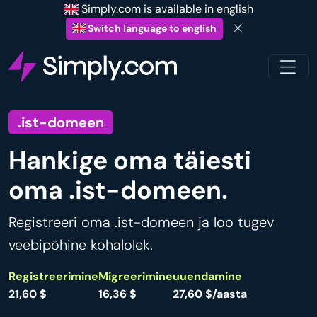
Simply.com is available in english
Switch language to english
.ist-domeen
Hankige oma täiesti
oma .ist-domeen.
Registreeri oma .ist-domeen ja loo tugev
veebipõhine kohalolek.
Registreerimine
Migreerimine
uuendamine
21,60 $
16,36 $
27,60 $/aasta