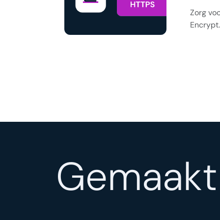
Zorg voo
Encrypt
Gemaakt