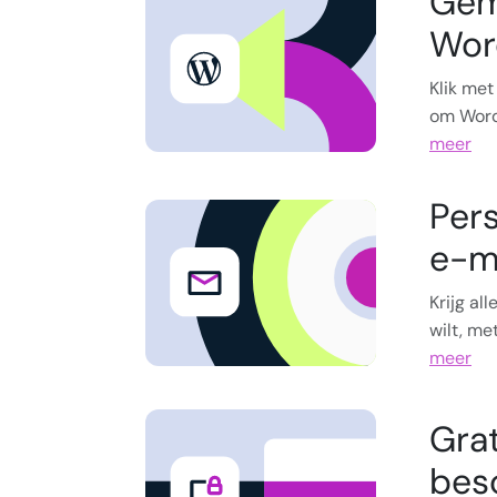
Gem
Wor
Klik met
om Word
meer
Pers
e-m
Krijg al
wilt, me
meer
Gra
bes