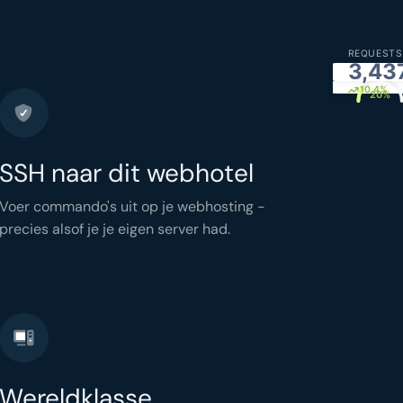
REQUESTS
3,43
CPU
simply.
10.4%
20%
SSH naar dit webhotel
Voer commando's uit op je webhosting -
precies alsof je je eigen server had.
Wereldklasse