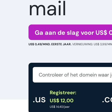
mail
Ga aan de slag voor US$ 
US$ 0,49/MND. EERSTE JAAR.
VERNIEUWING: US$ 3,99/MN
Registreer:
.us
.
US$ 12,00
US$ 14,40/jaar