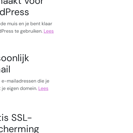
aakt voor
dPress
 de muis en je bent klaar
Press te gebruiken.
Lees
oonlijk
ail
le e-mailadressen die je
t je eigen domein.
Lees
tis SSL-
cherming