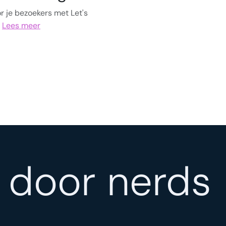
r je bezoekers met Let's
.
Lees meer
 door nerds