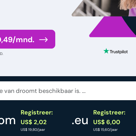
0,49/mnd.
D.
Registreer:
Registreer:
com
.eu
US$ 2,02
US$ 6,00
US$ 19,80/jaar
US$ 15,60/jaar