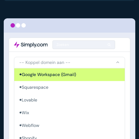
Zoeken
-- Koppel domein aan --
Google Workspace (Gmail)
Squarespace
Lovable
Wix
Webflow
Shopify