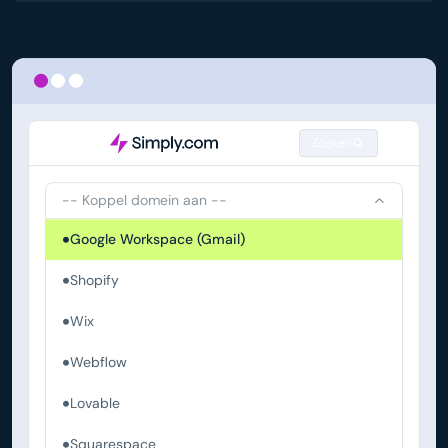
Zoeken
-- Koppel domein aan --
Google Workspace (Gmail)
Shopify
Wix
Webflow
Lovable
Squarespace