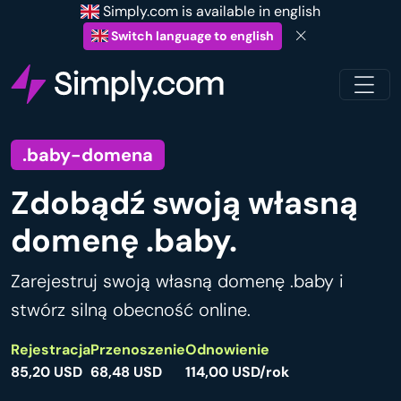
Simply.com is available in english
Switch language to english
.baby-domena
Zdobądź swoją własną
domenę .baby.
Zarejestruj swoją własną domenę .baby i
stwórz silną obecność online.
Rejestracja
Przenoszenie
Odnowienie
85,20 USD
68,48 USD
114,00 USD/rok