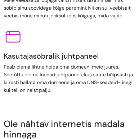
Meie veebisaidi loojaga valid lihtsalt disainimalli, mis
sobib sinu soovidega kõige paremini. Nii on sul veebisait
veebis mõne minuti jooksul koos kõigega, mida vajad.
Kasutajasõbralik juhtpaneel
Peab olema lihtne hoida oma domeeni meie juures.
Seetõttu oleme loonud juhtpaneeli, kus saate hõlpsasti ja
kiiresti hallata oma domeene ja oma DNS-seadeid- isegi
kui teil on neist palju.
Ole nähtav internetis madala
hinnaga