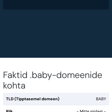
Faktid .baby-domeenide
kohta
TLD (Tipptasemel domeen)
BABY
Riik
- Mitte midagi -