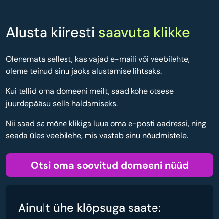
Alusta kiiresti
saavuta klikke
Olenemata sellest, kas vajad e-maili või veebilehte,
oleme teinud sinu jaoks alustamise lihtsaks.
Kui tellid oma domeeni meilt, saad kohe otsese
juurdepääsu selle haldamiseks.
Nii saad sa mõne klikiga luua oma e-posti aadressi, ning
seada üles veebilehe, mis vastab sinu nõudmistele.
Otsi oma soovitud domeeni nüüd
Ainult ühe klõpsuga saate: