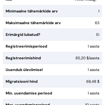
Minimaalne tähemärkide arv
1
Maksimaalne tähemärkide arv
63
Erimärgid lubatud?
Ei
Registreerimisperiood
1 aasta
Registreerimishind
85,20 $/aasta
Uuendub üleviimisel
1 aasta
Migratsiooni hind
68,48 $
Min. uuendamise periood
1 aasta
Max. uuendamisperiood
10 aasta