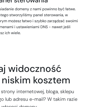
anel sterowania
siadanie domeny z nami powinno być łatwe.
atego stworzyliśmy panel sterowania, w
órym możesz łatwo i szybko zarządzać swoimi
menami i ustawieniami DNS - nawet jeśli
z ich wiele.
aj widoczność
e niskim kosztem
 strony internetowej, bloga, sklepu
o lub adresu e-mail? W takim razie
z własnej domeny.