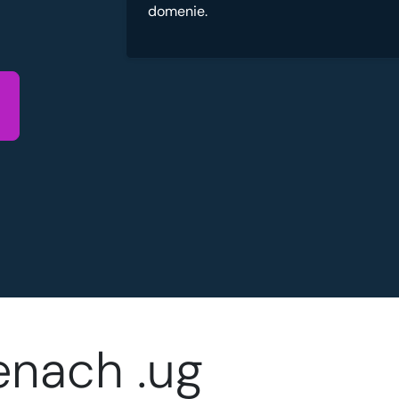
domenie.
enach .ug