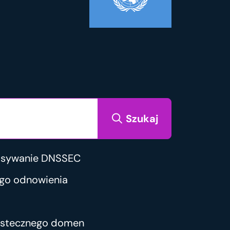
Szukaj
isywanie DNSSEC
go odnowienia
wstecznego domen