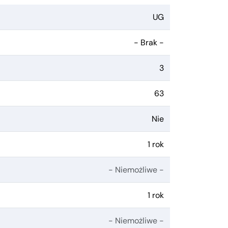
UG
- Brak -
3
63
Nie
1 rok
- Niemożliwe -
1 rok
- Niemożliwe -