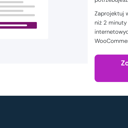
Zaprojektuj 
niż 2 minut
internetowyc
WooCommerce
Z