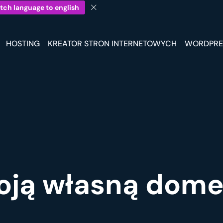
tch language to english
HOSTING
KREATOR STRON INTERNETOWYCH
WORDPRE
oją własną dom