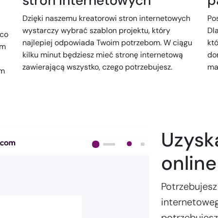
stron internetowych
p
Dzięki naszemu kreatorowi stron internetowych
Po
wystarczy wybrać szablon projektu, który
Dl
 co
najlepiej odpowiada Twoim potrzebom. W ciągu
kt
ym
kilku minut będziesz mieć stronę internetową
do
zawierającą wszystko, czego potrzebujesz.
mas
ym
Uzysk
onlin
Potrzebujesz
internetoweg
potrzebujes