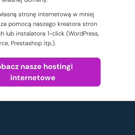
własną stronę internetową w mniej
y za pomocą naszego kreatora stron
h lub instalatora 1-click (WordPress,
, Prestashop itp.).
obacz nasze hostingi
internetowe