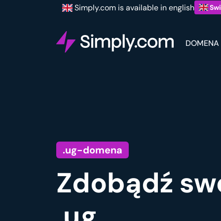
Simply.com is available in english
Swi
DOMENA
.ug-domena
Zdobądź sw
.ug.