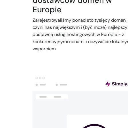
dostawców domen w
Europie
Zarejestrowaliśmy ponad sto tysięcy domen,
czyni nas największym i (być może) najlepsz
dostawcą usług hostingowych w Europie - z
konkurencyjnymi cenami i oczywiście lokaln
wsparciem.