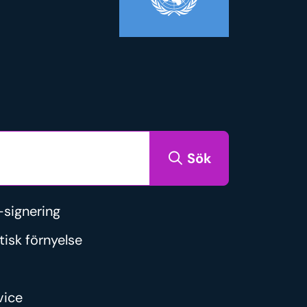
Sök
signering
tisk förnyelse
vice