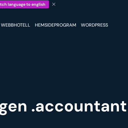
tch language to english
WEBBHOTELL
HEMSIDEPROGRAM
WORDPRESS
 egen .accountan