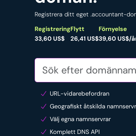
Registrera ditt eget .accountant-do
Registrering
Flytt
Förnyelse
33,60 US$
26,41 US$
39,60 US$/å
URL-vidarebefordran
Geografiskt åtskilda namnserv
Välj egna namnservrar
Komplett DNS API