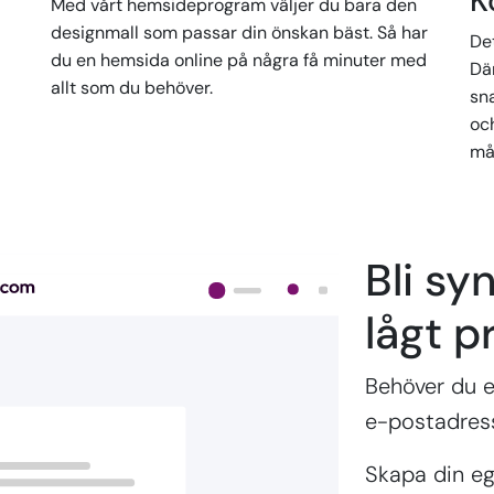
K
Med vårt hemsideprogram väljer du bara den
designmall som passar din önskan bäst. Så har
Det
du en hemsida online på några få minuter med
Där
allt som du behöver.
sn
oc
må
Bli syn
lågt pr
Behöver du e
e-postadres
Skapa din e