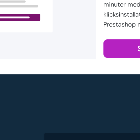
minuter med 
klicksinstal
Prestashop 
g