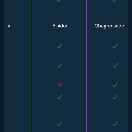
1 sida
5 sidor
Obegränsade sid