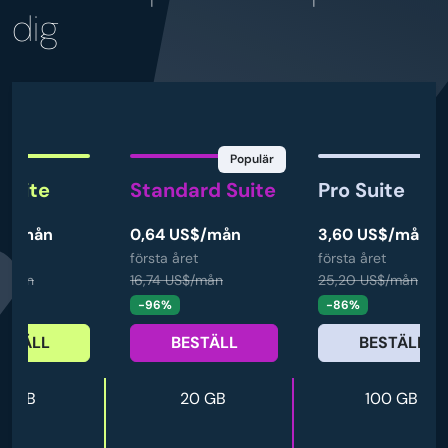
dig
Populär
 Suite
Standard Suite
Pro Suite
S$/mån
0,64 US$/mån
3,60 US$/mån
et
första året
första året
$/mån
16,74 US$/mån
25,20 US$/mån
-96%
-86%
ESTÄLL
BESTÄLL
BESTÄLL
10 GB
20 GB
100 GB