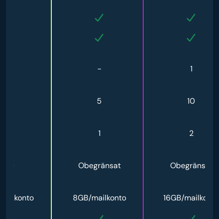
-
-
1
2
5
10
-
1
2
100
Obegränsat
Obegränsat
mailkonto
8GB/mailkonto
16GB/mailkonto