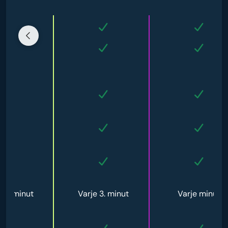
e 5. minut
Varje 3. minut
Varje minut