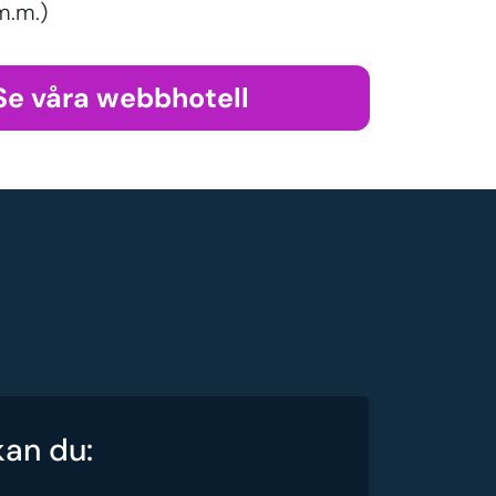
m.m.)
Se våra webbhotell
kan du: