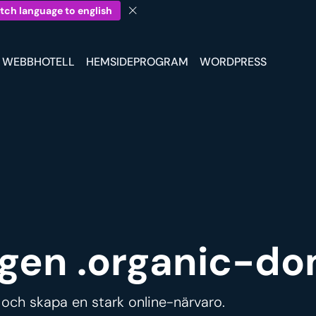
tch language to english
WEBBHOTELL
HEMSIDEPROGRAM
WORDPRESS
 egen .organic-d
 och skapa en stark online-närvaro.