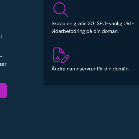
Skapa en gratis 301 SEO-vänlig URL-
vidarbefodring på din domän.
t
e-
sar
Ändra namnservrar för din domän.
u