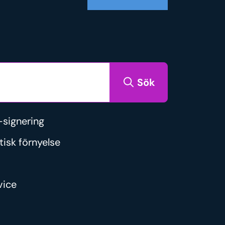
Sök
signering
tisk förnyelse
vice