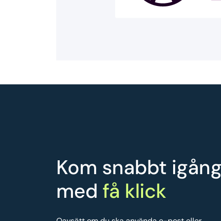
Kom snabbt igån
med
få klick
Oavsätt om du ska använda e-post eller