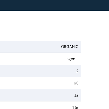
ORGANIC
- Ingen -
2
63
Ja
1 år