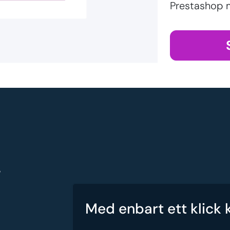
Prestashop 
g
Med enbart ett klick 