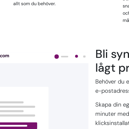
allt som du behöver.
sn
oc
må
Bli syn
lågt pr
Behöver du e
e-postadres
Skapa din e
minuter med 
klicksinstal