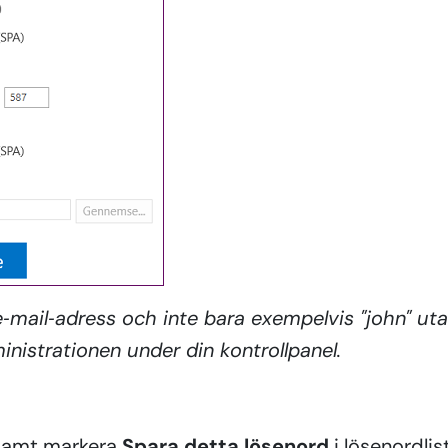
mail‑adress och inte bara exempelvis "john" ut
inistrationen under din kontrollpanel.
 samt markera
Spara detta lösenord
i lösenordlis