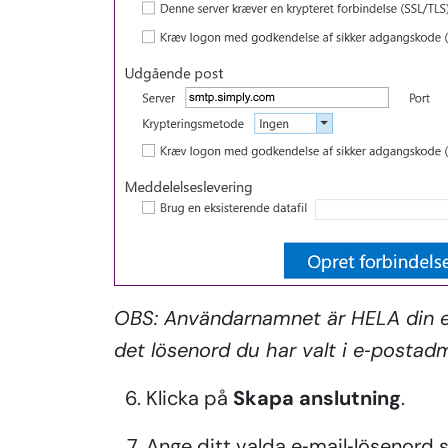
OBS: Användarnamnet är HELA din e‑
det lösenord du har valt i e‑postadm
Klicka på
Skapa anslutning
.
Ange ditt valda e‑mail‑lösenord