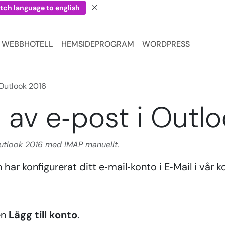
tch language to english
WEBBHOTELL
HEMSIDEPROGRAM
WORDPRESS
 Outlook 2016
 av e‑post i Outl
Outlook 2016 med IMAP manuellt.
ar konfigurerat ditt e‑mail‑konto i E‑Mail i vår ko
en
Lägg till konto
.