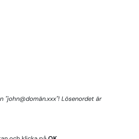
an "john@domän.xxx"! Lösenordet är
tan och klicka på
OK
.