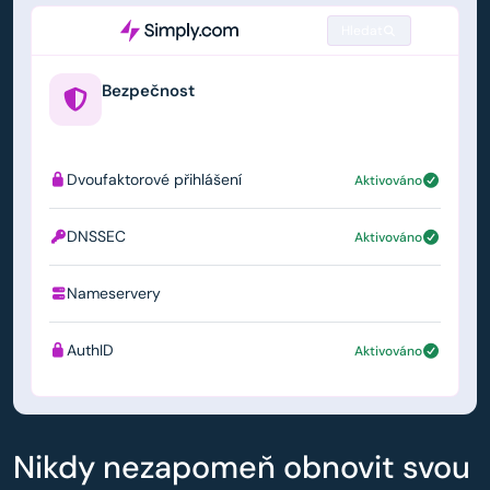
Hledat
Bezpečnost
example.us
Dvoufaktorové přihlášení
Aktivováno
DNSSEC
Aktivováno
Nameservery
ns1.simply.com
AuthID
Aktivováno
Nikdy nezapomeň obnovit svou