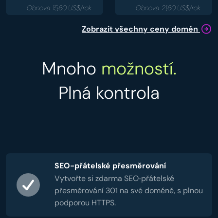
Obnova: 15,60 US$/rok
Obnova: 21,60 US$/rok
Zobrazit všechny ceny domén
Mnoho
možností.
Plná kontrola
SEO-přátelské přesměrování
Vytvořte si zdarma SEO‑přátelské
přesměrování 301 na své doméně, s plnou
podporou HTTPS.