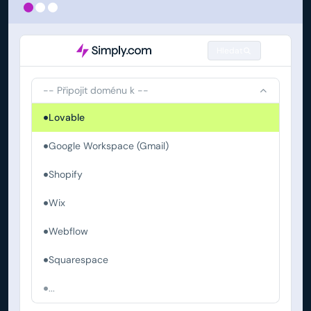
Hledat
-- Připojit doménu k --
Lovable
Google Workspace (Gmail)
Shopify
Wix
Webflow
Squarespace
...