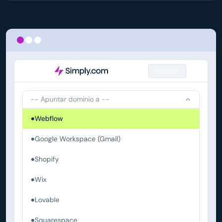
Buscar
-- Apuntar dominio a --
Webflow
Google Workspace (Gmail)
Shopify
Wix
Lovable
Squarespace