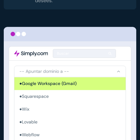
desees.
Buscar
-- Apuntar dominio a --
Google Workspace (Gmail)
Squarespace
Wix
Lovable
Webflow