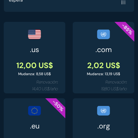
espera
-85%
.us
.com
12,00 US$
2,02 US$
Mudanza: 8,58 US$
Mudanza: 13,19 US$
Renovación:
Renovación:
14,40 US$/año
19,80 US$/año
-50%
.eu
.org