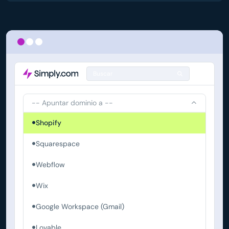
Buscar
-- Apuntar dominio a --
Shopify
Squarespace
Webflow
Wix
Google Workspace (Gmail)
Lovable