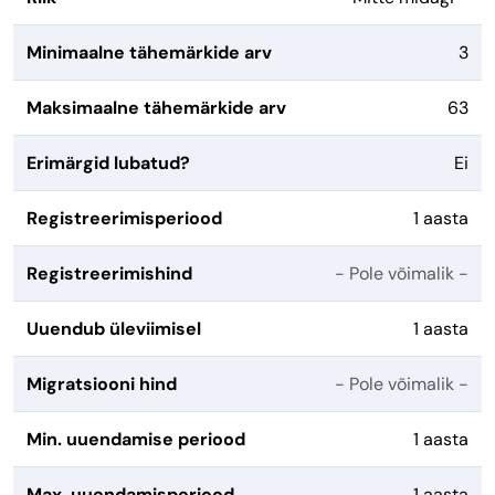
Minimaalne tähemärkide arv
3
Maksimaalne tähemärkide arv
63
Erimärgid lubatud?
Ei
Registreerimisperiood
1 aasta
Registreerimishind
- Pole võimalik -
Uuendub üleviimisel
1 aasta
Migratsiooni hind
- Pole võimalik -
Min. uuendamise periood
1 aasta
Max. uuendamisperiood
1 aasta