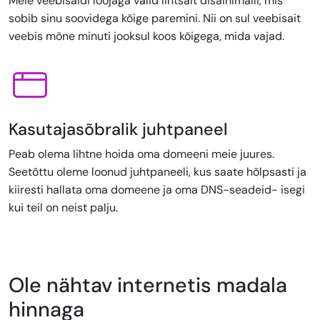
Meie veebisaidi loojaga valid lihtsalt disainimalli, mis
sobib sinu soovidega kõige paremini. Nii on sul veebisait
veebis mõne minuti jooksul koos kõigega, mida vajad.
Kasutajasõbralik juhtpaneel
Peab olema lihtne hoida oma domeeni meie juures.
Seetõttu oleme loonud juhtpaneeli, kus saate hõlpsasti ja
kiiresti hallata oma domeene ja oma DNS-seadeid- isegi
kui teil on neist palju.
Ole nähtav internetis madala
hinnaga