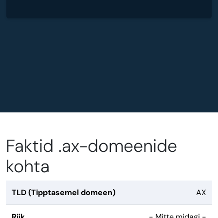
Faktid .ax-domeenide
kohta
TLD (Tipptasemel domeen)
AX
Riik
- Mitte midagi -