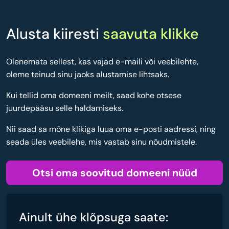
Alusta kiiresti
saavuta klikke
Olenemata sellest, kas vajad e-maili või veebilehte,
oleme teinud sinu jaoks alustamise lihtsaks.
Kui tellid oma domeeni meilt, saad kohe otsese
juurdepääsu selle haldamiseks.
Nii saad sa mõne klikiga luua oma e-posti aadressi, ning
seada üles veebilehe, mis vastab sinu nõudmistele.
Otsi oma soovitud domeeni nüüd
Ainult ühe klõpsuga saate: