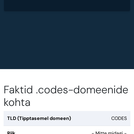
Faktid .codes-domeenide
kohta
TLD (Tipptasemel domeen)
CODES
Riik
- Mitte midagi -