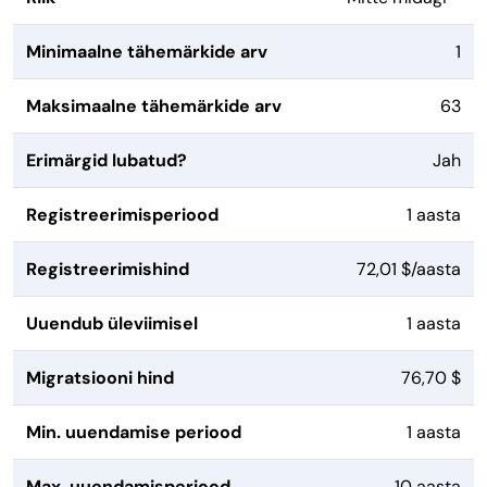
Minimaalne tähemärkide arv
1
Maksimaalne tähemärkide arv
63
Erimärgid lubatud?
Jah
Registreerimisperiood
1 aasta
Registreerimishind
72,01 $/aasta
Uuendub üleviimisel
1 aasta
Migratsiooni hind
76,70 $
Min. uuendamise periood
1 aasta
Max. uuendamisperiood
10 aasta