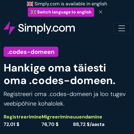
Simply.com is available in english
Switch language to english
.codes-domeen
Hankige oma täiesti
oma .codes-domeen.
Registreeri oma .codes-domeen ja loo tugev
veebipõhine kohalolek.
Registreerimine
Migreerimine
uuendamine
72,01 $
76,70 $
88,72 $/aasta