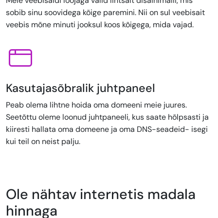
Meie veebisaidi loojaga valid lihtsalt disainimalli, mis
sobib sinu soovidega kõige paremini. Nii on sul veebisait
veebis mõne minuti jooksul koos kõigega, mida vajad.
Kasutajasõbralik juhtpaneel
Peab olema lihtne hoida oma domeeni meie juures.
Seetõttu oleme loonud juhtpaneeli, kus saate hõlpsasti ja
kiiresti hallata oma domeene ja oma DNS-seadeid- isegi
kui teil on neist palju.
Ole nähtav internetis madala
hinnaga