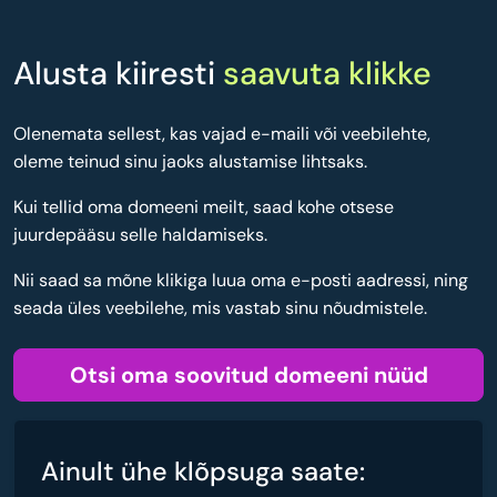
Alusta kiiresti
saavuta klikke
Olenemata sellest, kas vajad e-maili või veebilehte,
oleme teinud sinu jaoks alustamise lihtsaks.
Kui tellid oma domeeni meilt, saad kohe otsese
juurdepääsu selle haldamiseks.
Nii saad sa mõne klikiga luua oma e-posti aadressi, ning
seada üles veebilehe, mis vastab sinu nõudmistele.
Otsi oma soovitud domeeni nüüd
Ainult ühe klõpsuga saate: